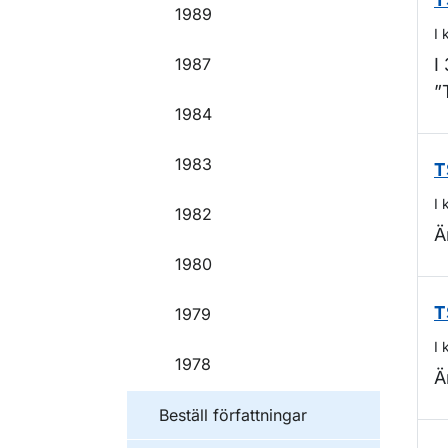
T
1989
I 
1987
I
”
1984
1983
T
I 
1982
Ä
1980
1979
T
I 
1978
Ä
Beställ författningar