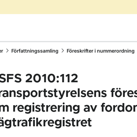
er
Författningssamling
Föreskrifter i nummerordning
SFS 2010:112
ransportstyrelsens föres
m registrering av fordo
ör Författningssamling
ägtrafikregistret
ör Föreskrifter i nummerordning