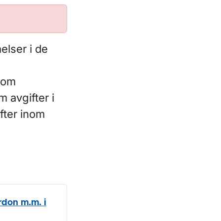
elser i de
) om
 avgifter i
fter inom
rdon m.m. i