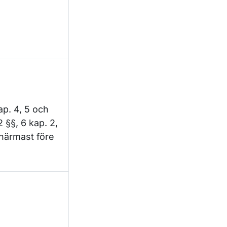
ap. 4, 5 och
2 §§, 6 kap. 2,
n närmast före