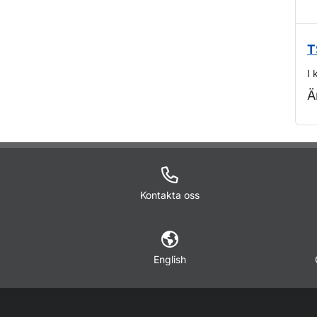
T
I 
Ä
O
Kontakta oss
English