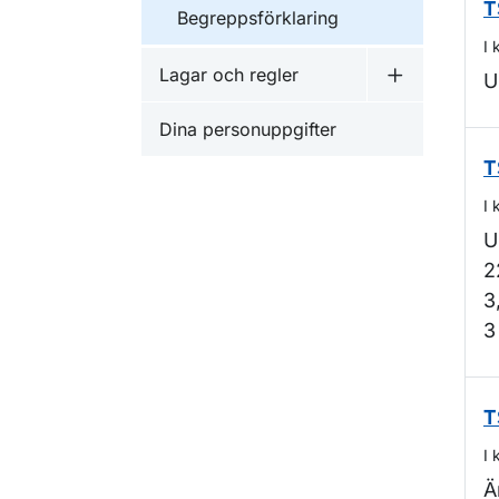
T
Begreppsförklaring
I 
Lagar och regler
U
Undermeny f
Dina personuppgifter
T
I 
U
2
3
3
T
I 
Ä