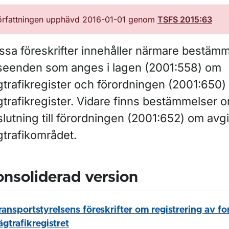
örfattningen upphävd 2016-01-01 genom
TSFS 2015:63
ssa föreskrifter innehåller närmare bestämm
seenden som anges i lagen (2001:558) om
gtrafikregister och förordningen (2001:650
trafikregister. Vidare finns bestämmelser om
lutning till förordningen (2001:652) om avgi
gtrafikområdet.
nsoliderad version
ransportstyrelsens föreskrifter om registrering av fo
ägtrafikregistret