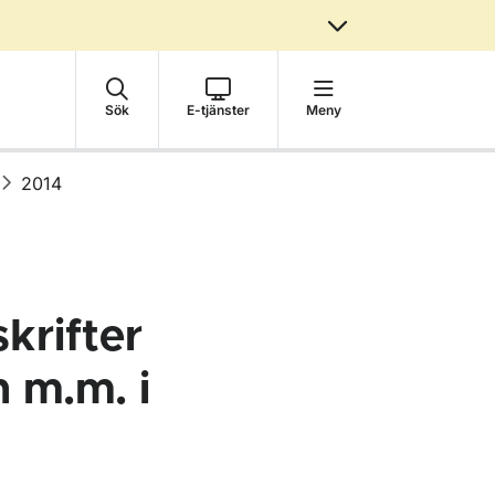
Sök
E-tjänster
Meny
2014
krifter
n m.m. i