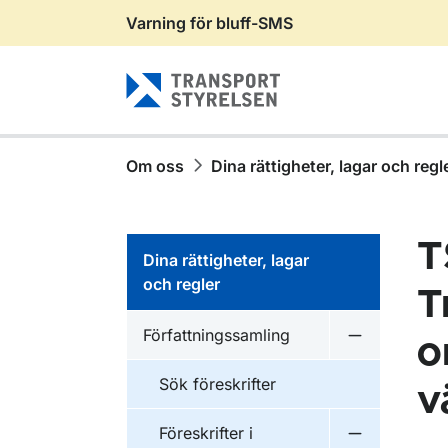
Varning för bluff-SMS
Gå till sidans innehåll
Om oss
Dina rättigheter, lagar och regl
T
Dina rättigheter, lagar
och regler
T
Författningssamling
o
Undermeny f
Sök föreskrifter
v
Föreskrifter i
Undermeny f