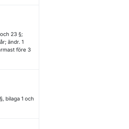
 och 23 §;
r; ändr. 1
ärmast före 3
§, bilaga 1 och