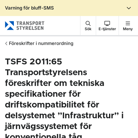
Varning för bluff-SMS
Gå till sidans innehåll
Sök
E-tjänster
Meny
Föreskrifter i nummerordning
TSFS 2011:65
Transportstyrelsens
föreskrifter om tekniska
specifikationer för
driftskompatibilitet för
delsystemet ”Infrastruktur” i
järnvägssystemet för
konventionella tåg