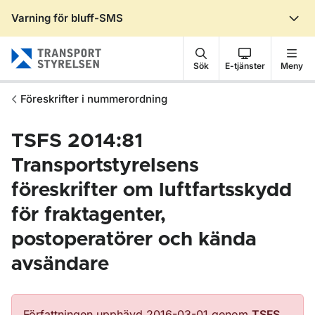
Varning för bluff-SMS
Gå till sidans innehåll
Sök
E-tjänster
Meny
Föreskrifter i nummerordning
TSFS 2014:81
Transportstyrelsens
föreskrifter om luftfartsskydd
för fraktagenter,
postoperatörer och kända
avsändare
Författningen upphävd 2016-03-01 genom
TSFS