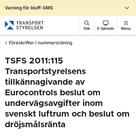
Varning för bluff-SMS
Gå till sidans innehåll
Sök
E-tjänster
Meny
Föreskrifter i nummerordning
TSFS 2011:115
Transportstyrelsens
tillkännagivande av
Eurocontrols beslut om
undervägsavgifter inom
svenskt luftrum och beslut om
dröjsmålsränta