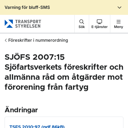
Varning för bluff-SMS
Gå till sidans innehåll
Sök
E-tjänster
Meny
Föreskrifter i nummerordning
SJÖFS 2007:15
Sjöfartsverkets föreskrifter och
allmänna råd om åtgärder mot
förorening från fartyg
Ändringar
TSFS 2010:97 (pdf 86kB)