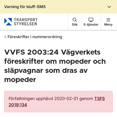
Varning för bluff-SMS
Gå till sidans innehåll
Sök
E-tjänster
Meny
Föreskrifter i nummerordning
VVFS 2003:24 Vägverkets
föreskrifter om mopeder och
släpvagnar som dras av
mopeder
Författningen upphävd 2020-02-01 genom
TSFS
2019:134