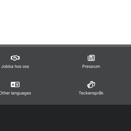
ör Lagar och regler
Jobba hos oss
Pressrum
Other languages
Teckenspråk