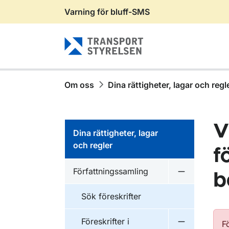
Varning för bluff-SMS
Gå till sidans innehåll
Om oss
Dina rättigheter, lagar och regl
V
Dina rättigheter, lagar
och regler
f
Författningssamling
b
Undermeny f
Sök föreskrifter
Föreskrifter i
F
Undermeny f