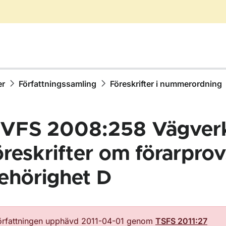
er
Författningssamling
Föreskrifter i nummerordning
VFS 2008:258 Vägver
öreskrifter om förarprov
ehörighet D
ör Författningssamling
örfattningen upphävd 2011-04-01 genom
TSFS 2011:27
ör Föreskrifter i nummerordning