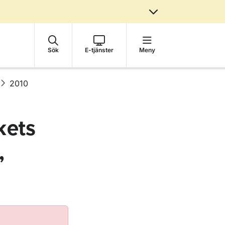
Sök
E-tjänster
Meny
2010
kets
,