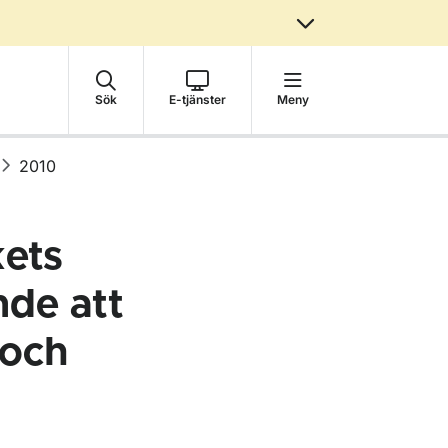
Sök
E-tjänster
Meny
2010
ets
nde att
 och