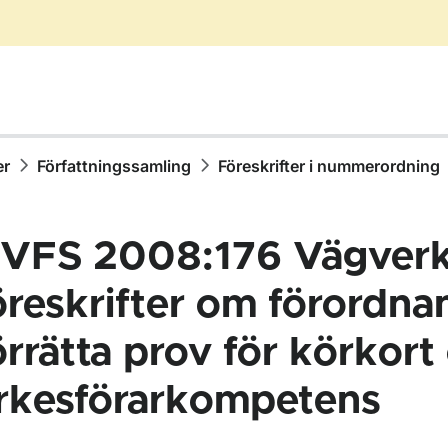
er
Författningssamling
Föreskrifter i nummerordning
VFS 2008:176 Vägverk
öreskrifter om förordna
örrätta prov för körkort
ör Författningssamling
rkesförarkompetens
ör Föreskrifter i nummerordning