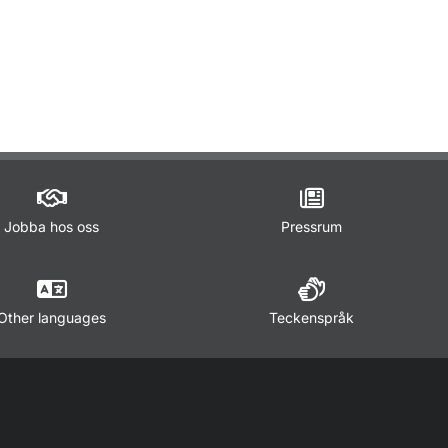
ör Lagar och regler
Jobba hos oss
Pressrum
Other languages
Teckenspråk