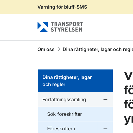
Varning för bluff-SMS
Gå till sidans innehåll
Om oss
Dina rättigheter, lagar och regl
V
Dina rättigheter, lagar
och regler
f
Författningssamling
f
Undermeny f
Sök föreskrifter
y
Föreskrifter i
Undermeny f