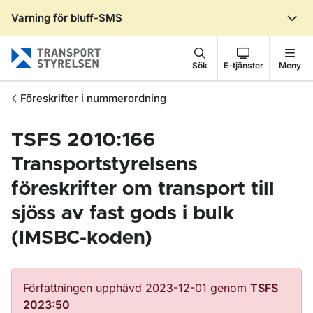
Varning för bluff-SMS
Gå till sidans innehåll
Sök
E-tjänster
Meny
Föreskrifter i nummerordning
TSFS 2010:166
Transportstyrelsens
föreskrifter om transport till
sjöss av fast gods i bulk
(IMSBC-koden)
Författningen upphävd 2023-12-01 genom
TSFS
2023:50