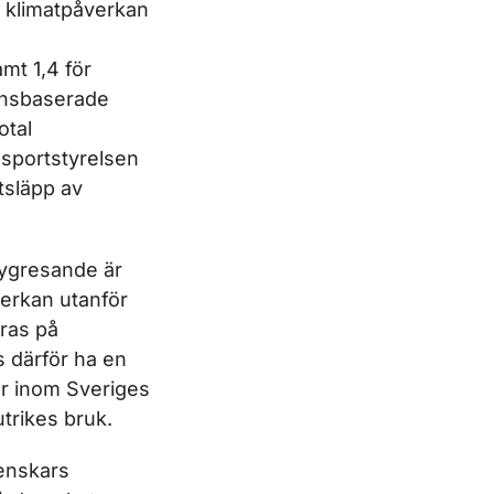
la klimatpåverkan
amt 1,4 för
ionsbaserade
otal
sportstyrelsen
tsläpp av
lygresande är
verkan utanför
eras på
 därför ha en
r inom Sveriges
utrikes bruk.
enskars