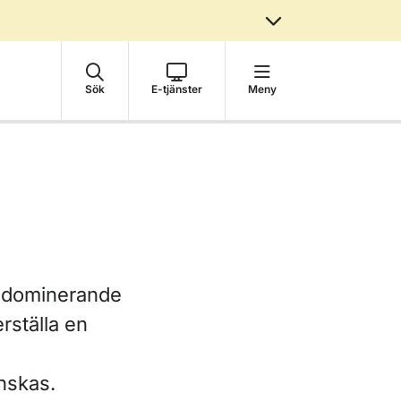
Sök
E-tjänster
Meny
t dominerande
erställa en
nskas.