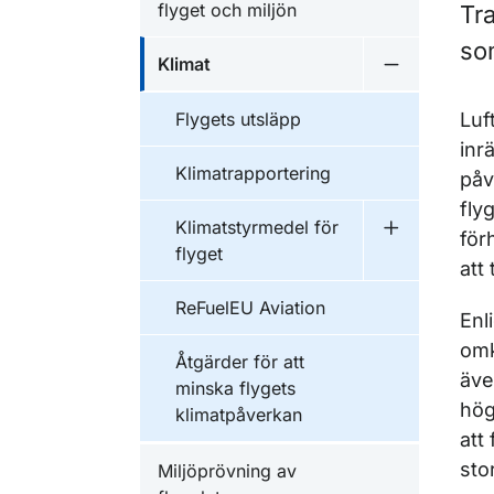
flyget och miljön
Tra
so
Klimat
Undermeny f
Flygets utsläpp
Luf
inr
Klimatrapportering
påv
fly
Klimatstyrmedel för
för
Undermeny f
flyget
att
ReFuelEU Aviation
Enl
omk
Åtgärder för att
äve
minska flygets
hög
klimatpåverkan
att
sto
Miljöprövning av