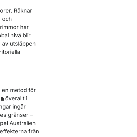
torer. Räknar
a och
trimmor har
bal nivå blir
 av utsläppen
itoriella
m en metod för
överallt i
ngar ingår
ges gränser –
pel Australien
effekterna från