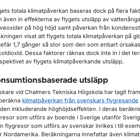
gets totala klimatpåverkan baseras dock på flera fak
 även in effekterna av flygets utsläpp av vattenång
veoxider på hög höjd samt påverkan från kondenss
skningen visat att flygets totala klimatpåverkan på glo
efär 1,7 gånger så stor som den som enbart orsakas
koldioxid. Dessa faktorer räknas dock inte in i det terr
spektivet av flygets klimatpåverkande utsläpp.
nsumtionsbaserade utsläpp
skare vid Chalmers Tekniska Högskola har tagit fra
 beräkna
klimatpåverkan från svenskars flygresande
lden inkluderande höghöjdseffekten. I deras beräkni
gresor som utförs av boende i Sverige utanför Sveri
n flygresor som utförs av svenskar inrikes i till exem
er Nordamerika. Beräkningarna innefattar även klimat