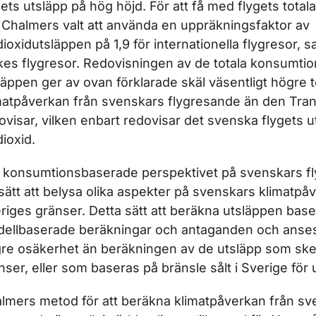
gets utsläpp på hög höjd. För att få med flygets tota
 Chalmers valt att använda en uppräkningsfaktor av
dioxidutsläppen på 1,9 för internationella flygresor, s
ikes flygresor. Redovisningen av de totala konsumt
läppen ger av ovan förklarade skäl väsentligt högre t
matpåverkan från svenskars flygresande än den Tran
ovisar, vilken enbart redovisar det svenska flygets u
dioxid.
 konsumtionsbaserade perspektivet på svenskars f
 sätt att belysa olika aspekter på svenskars klimatpå
riges gränser. Detta sätt att beräkna utsläppen bas
ellbaserade beräkningar och antaganden och anses
re osäkerhet än beräkningen av de utsläpp som ske
nser, eller som baseras på bränsle sålt i Sverige för 
lmers metod för att beräkna klimatpåverkan från sv