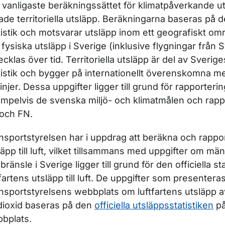
 vanligaste beräkningssättet för klimatpåverkande ut
lade territoriella utsläpp. Beräkningarna baseras på d
tistik och motsvarar utsläpp inom ett geografiskt om
 fysiska utsläpp i Sverige (inklusive flygningar från 
ecklas över tid. Territoriella utsläpp är del av Sveriges
tistik och bygger på internationellt överenskomna m
tlinjer. Dessa uppgifter ligger till grund för rapporter
mpelvis de svenska miljö- och klimatmålen och rappor
och FN.
nsportstyrelsen har i uppdrag att beräkna och rappor
läpp till luft, vilket tillsammans med uppgifter om mä
gbränsle i Sverige ligger till grund för den officiella st
tfartens utsläpp till luft. De uppgifter som presentera
nsportstyrelsens webbplats om luftfartens utsläpp a
dioxid baseras på den
officiella utsläppsstatistiken
på
bplats.