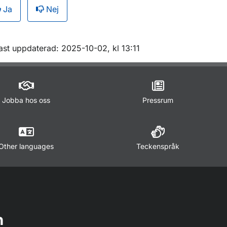
Ja
Nej
m sidan
ast uppdaterad: 2025-10-02, kl 13:11
Jobba hos oss
Pressrum
Other languages
Teckenspråk
n