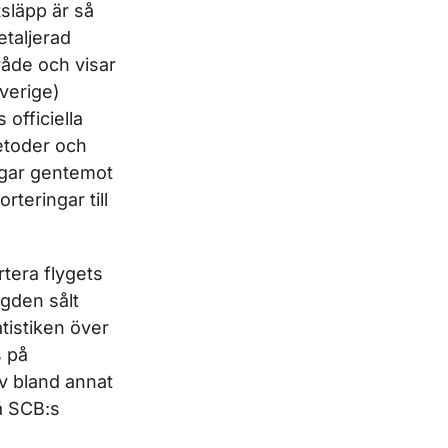
släpp är så
etaljerad
råde och visar
Sverige)
 officiella
etoder och
ingar gentemot
teringar till
tera flygets
ngden sålt
atistiken över
s på
v bland annat
 SCB:s