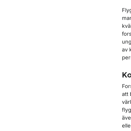
Fly
man
kvä
for
ung
av 
per
Ko
For
att
vär
fly
äve
ell