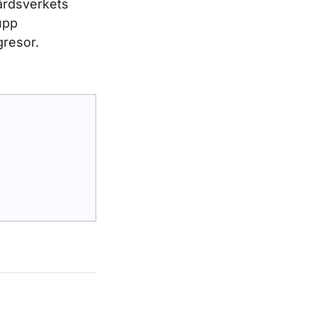
vårdsverkets
upp
gresor.