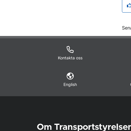
O
Sen
Kontakta oss
English
Om Transportstyrelse