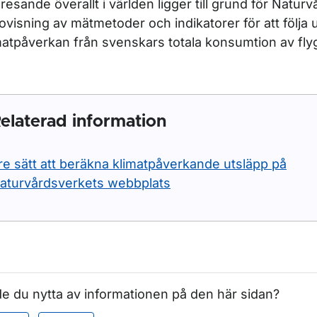
gresande överallt i världen ligger till grund för Natur
ovisning av mätmetoder och indikatorer för att följa 
matpåverkan från svenskars totala konsumtion av fly
elaterad information
re sätt att beräkna klimatpåverkande utsläpp på
aturvårdsverkets webbplats
e du nytta av informationen på den här sidan?