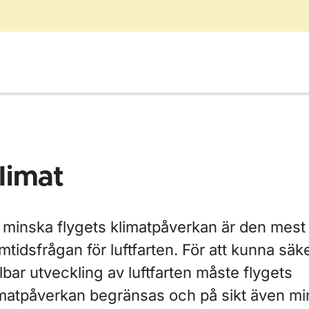
limat
t minska flygets klimatpåverkan är den mes
mtidsfrågan för luftfarten. För att kunna säk
lbar utveckling av luftfarten måste flygets
ör Flygbuller
imatpåverkan begränsas och på sikt även mi