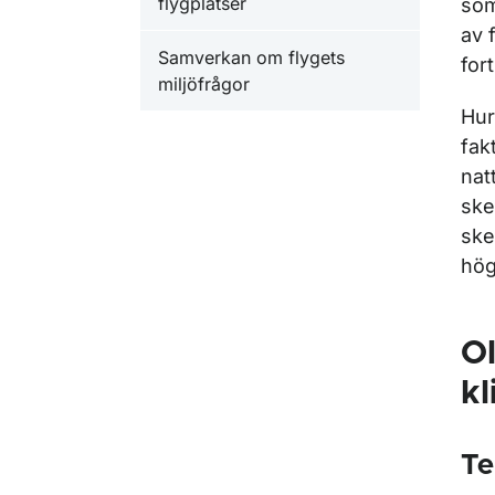
flygplatser
som
av 
Samverkan om flygets
for
miljöfrågor
Hur
fak
nat
ske
ske
hög
Ol
k
Te