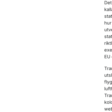
Det
kal
sta
hur
utv
sta
rik
exe
EU 
Tra
uts
fly
luf
Tra
kol
web