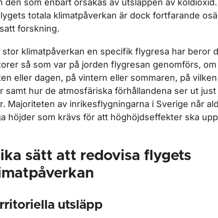
 den som enbart orsakas av utsläppen av koldioxid
flygets totala klimatpåverkan är dock fortfarande os
tsatt forskning.
 stor klimatpåverkan en specifik flygresa har beror
torer så som var på jorden flygresan genomförs, om
ten eller dagen, på vintern eller sommaren, på vilken
r samt hur de atmosfäriska förhållandena ser ut just
r. Majoriteten av inrikesflygningarna i Sverige når al
a höjder som krävs för att höghöjdseffekter ska upp
ika sätt att redovisa flygets
limatpåverkan
rritoriella utsläpp