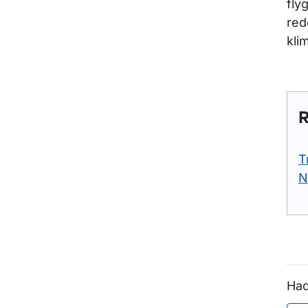
fly
red
kli
R
T
N
Had