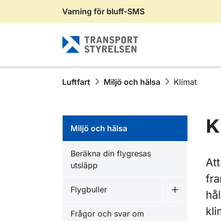
Varning för bluff-SMS
Gå till sidans innehåll
Luftfart
Miljö och hälsa
Klimat
K
Miljö och hälsa
Beräkna din flygresas
At
utsläpp
fra
Flygbuller
hål
Undermeny f
kl
Frågor och svar om