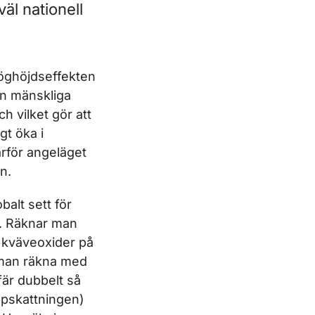
väl nationell
höghöjdseffekten
en mänskliga
h vilket gör att
gt öka i
ärför angeläget
n.
balt sett för
d. Räknar man
h kväveoxider på
 man räkna med
fär dubbelt så
ppskattningen)