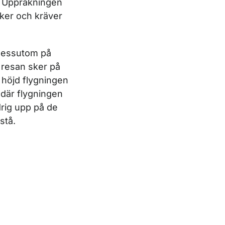
. Uppräkningen
äker och kräver
 dessutom på
 resan sker på
 höjd flygningen
 där flygningen
drig upp på de
stå.