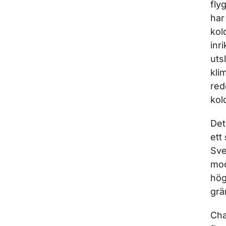
fly
har
kol
inr
uts
kli
red
kol
Det
ett
Sve
mod
hög
grä
Cha