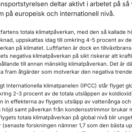
nsportstyrelsen deltar aktivt i arbetet på så 
m på europeisk och internationell nivå.
ör Klimat
tfartens totala klimatpåverkan, med den så kallade 
äknad, uppskattas idag till omkring 4-5 procent av d
erkan på klimatet. Luftfarten är dock en tillväxtbransc
gets negativa klimatpåverkan på sikt riskerar att krafti
hållande till annan mänsklig klimatpåverkan. Det är d
ör Klimatstyrmedel för flyget
 ta fram åtgärder som motverkar den negativa trende
igt Internationella klimatpanelen (IPCC) står flyget glo
ring 2-3 procent av de totala utsläppen av koldioxi
n in effekterna av flygets utsläpp av vattenånga oc
 höjd samt påverkan från kondensstrimmor brukar
 flygets totala klimatpåverkan på global nivå blir unge
r (senaste forskningen nämner 1,7 som den bästa u