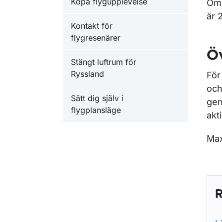
Köpa flygupplevelse
Om 
är 
Kontakt för
flygresenärer
Öv
Stängt luftrum för
Ryssland
För
och
Sätt dig själv i
gen
flygplansläge
akt
Max
R