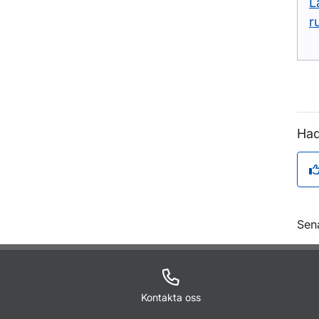
L
r
Had
O
Sen
Kontakta oss