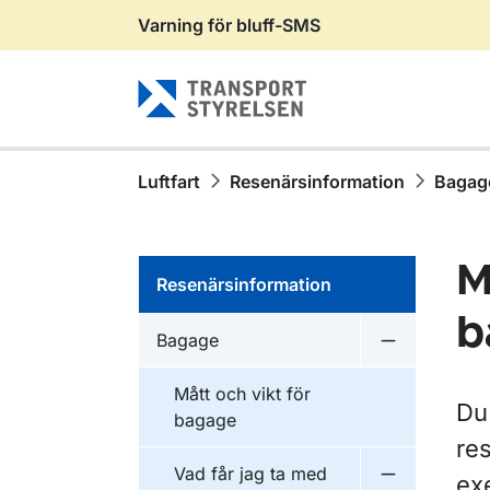
Varning för bluff-SMS
Gå till sidans innehåll
Luftfart
Resenärsinformation
Bagag
M
Resenärsinformation
b
Bagage
Undermeny 
Mått och vikt för
Du
bagage
res
Vad får jag ta med
exe
Undermeny f