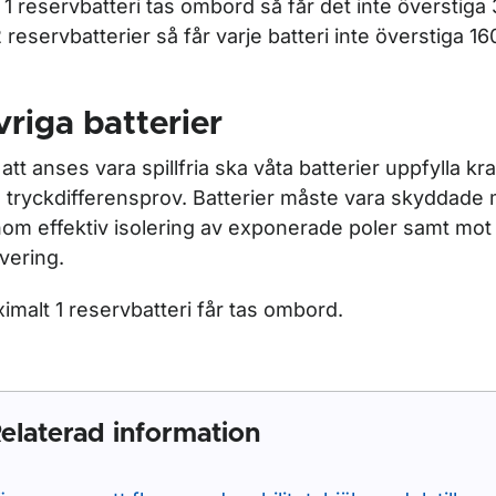
1 reservbatteri tas ombord så får det inte överstig
2 reservbatterier så får varje batteri inte överstiga 1
riga batterier
 att anses vara spillfria ska våta batterier uppfylla kr
 tryckdifferensprov. Batterier måste vara skyddade 
om effektiv isolering av exponerade poler samt mot 
ivering.
imalt 1 reservbatteri får tas ombord.
elaterad information