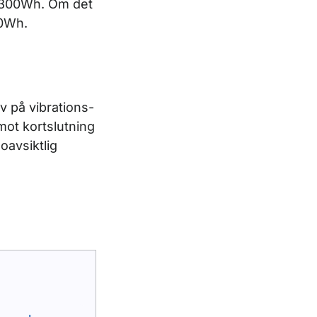
a 300Wh. Om det
60Wh.
av på vibrations-
mot kortslutning
oavsiktlig