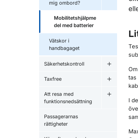
mig ombord?
ell
Mobilitetshjälpme
del med batterier
Li
Vätskor i
Tes
handbagaget
sub
Säkerhetskontroll
Undermeny f
Om 
tas
Taxfree
Undermeny f
kab
Att resa med
Undermeny f
I d
funktionsnedsättning
öve
Passagerarnas
sam
rättigheter
Max