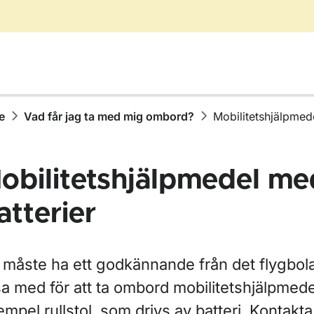
e
Vad får jag ta med mig ombord?
Mobilitetshjälpmed
obilitetshjälpmedel me
atterier
för Bagage
 måste ha ett godkännande från det flygbol
a med för att ta ombord mobilitetshjälpmedel,
mpel rullstol, som drivs av batteri. Kontakta 
ör Vad får jag ta med mig ombord?