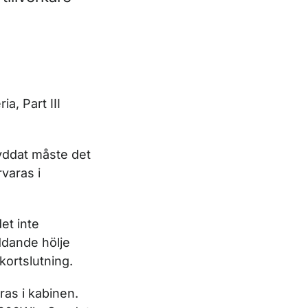
a, Part III
skyddat måste det
rvaras i
det inte
ddande hölje
kortslutning.
ras i kabinen.