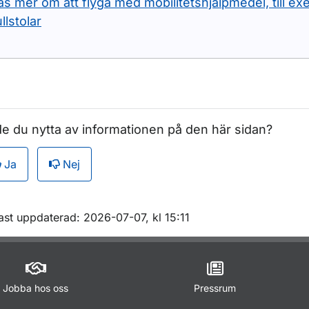
äs mer om att flyga med mobilitetshjälpmedel, till e
ullstolar
e du nytta av informationen på den här sidan?
Ja
Nej
m sidan
ast uppdaterad: 2026-07-07, kl 15:11
Jobba hos oss
Pressrum