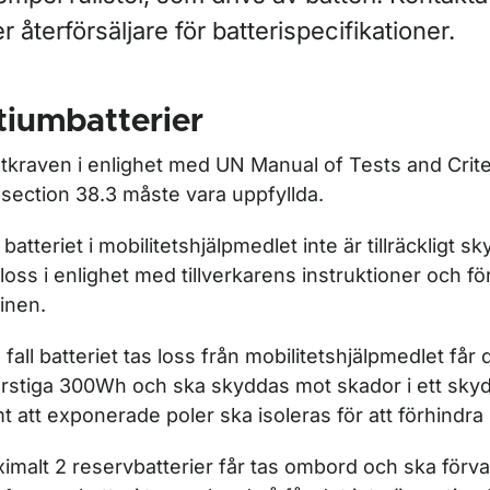
er återförsäljare för batterispecifikationer.
tiumbatterier
tkraven i enlighet med
UN Manual of Tests and Criteri
section 38.3
måste vara uppfyllda.
ör Säkerhetskontroll
batteriet i mobilitetshjälpmedlet inte är tillräckligt 
 loss i enlighet med tillverkarens instruktioner och fö
ör Taxfree
inen.
ör Att resa med funktionsnedsättning
e fall batteriet tas loss från mobilitetshjälpmedlet får 
rstiga 300Wh och ska skyddas mot skador i ett sky
t att exponerade poler ska isoleras för att förhindra 
imalt 2 reservbatterier får tas ombord och ska förva