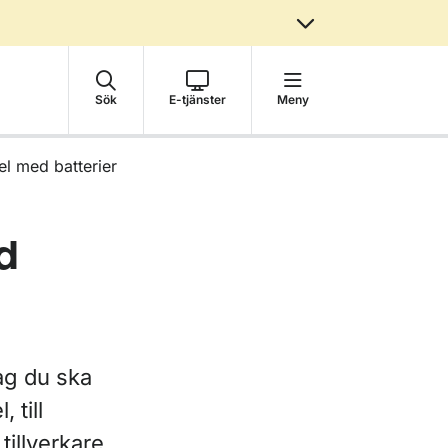
Sök
E-tjänster
Meny
el med batterier
d
ag du ska
 till
tillverkare