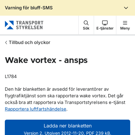
Varning för bluff-SMS
Gå till sidans innehåll
Sök
E-tjänster
Meny
Tillbud och olyckor
Wake vortex - ansps
L1784
Den här blanketten är avsedd för leverantörer av
flygtrafiktjänst som ska rapportera wake vortex. Det går
också bra att rapportera via Transportstyrelsens e-tjänst
Rapportera luftfartshändelse
.
Ladda ner blanketten
Version 2. Utgiven 2012-11-20. PDF 239 kB.