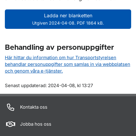
Ladda ner blanketten
Utgiven 2024-04-08. PDF 1864 kB.
Behandling av personuppgifter
Här hittar du information om hur Transportstyrelsen
behandlar personuppgifter som samlas in via webbplatsen
och genom våra e-tjänster.
Om sidan
Senast uppdaterad: 2024-04-08, kl 13:27
Kontakta oss
Jobba hos oss