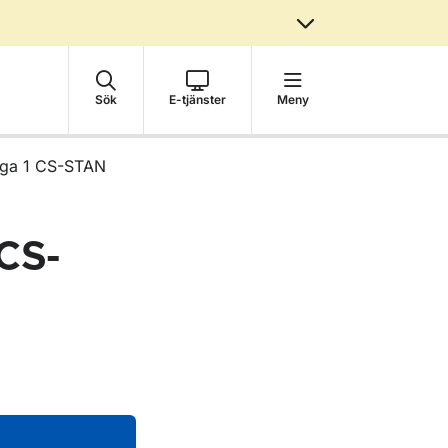
Sök
E-tjänster
Meny
laga 1 CS-STAN
 CS-