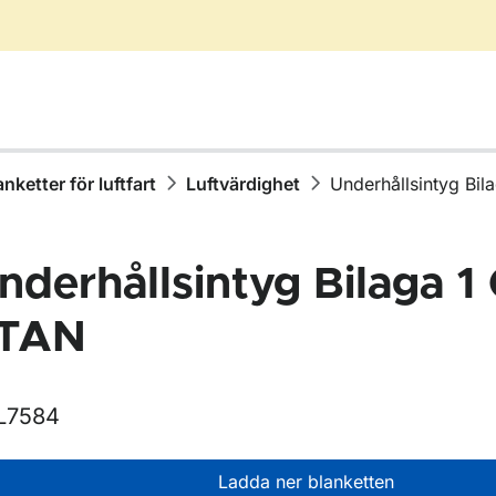
anketter för luftfart
Luftvärdighet
Underhållsintyg Bi
nderhållsintyg Bilaga 1
TAN
L7584
r Blanketter för luftfart
Ladda ner blanketten