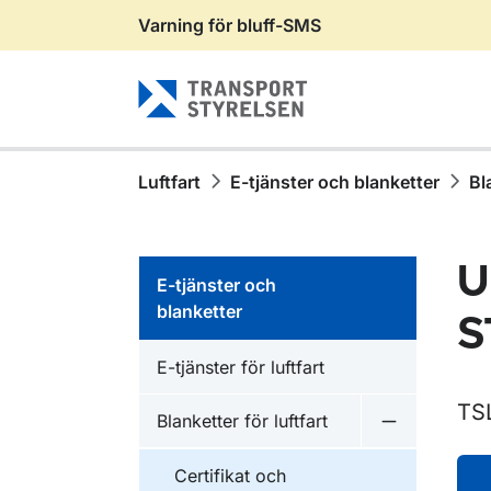
Varning för bluff-SMS
Gå till sidans innehåll
Luftfart
E-tjänster och blanketter
Bl
U
E-tjänster och
blanketter
S
E-tjänster för luftfart
TS
Blanketter för luftfart
Undermeny fö
Certifikat och