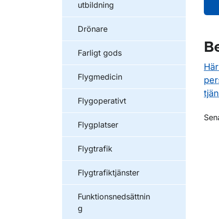
utbildning
Drönare
Be
Farligt gods
Här
Flygmedicin
per
tjän
Flygoperativt
O
Sen
Flygplatser
Flygtrafik
Flygtrafiktjänster
Funktionsnedsättnin
g