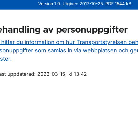
Version 1.0. Utgiven 2017-10-25. PDF 1544 kB.
handling av personuppgifter
 hittar du information om hur Transportstyrelsen be
sonuppgifter som samlas in via webbplatsen och ge
ster.
m sidan
ast uppdaterad: 2023-03-15, kl 13:42