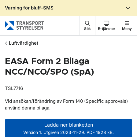
Varning för bluff-SMS
Gå till sidans innehåll
Sök
E-tjänster
Meny
Luftvärdighet
EASA Form 2 Bilaga
NCC/NCO/SPO (SpA)
TSL7716
Vid ansökan/förändring av Form 140 (Specific approvals)
använd denna bilaga.
Ladda ner blanketten
Version 1. Utgiven 2023-11-29. PDF 1928 kB.