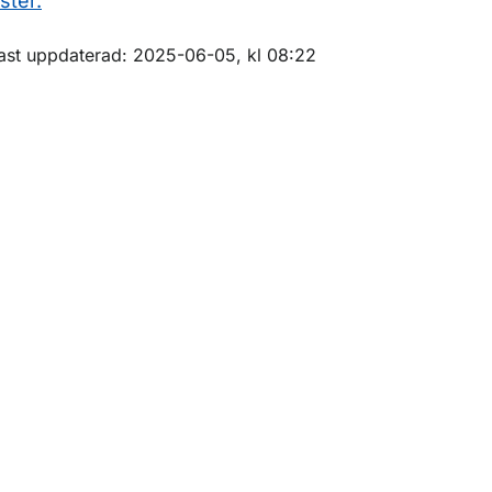
ster.
m sidan
ast uppdaterad: 2025-06-05, kl 08:22
ör Luftvärdighet