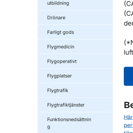
(C
utbildning
(C
Drönare
de
Farligt gods
(*N
Flygmedicin
luf
Flygoperativt
Flygplatser
Flygtrafik
Be
Flygtrafiktjänster
Här
Funktionsnedsättnin
per
g