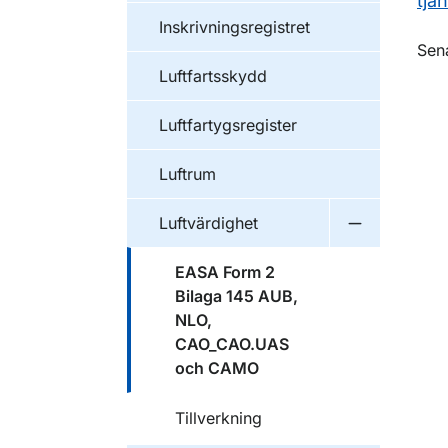
tjän
Inskrivningsregistret
O
Sen
Luftfartsskydd
Luftfartygsregister
Luftrum
Luftvärdighet
Undermeny f
EASA Form 2
Bilaga 145 AUB,
NLO,
CAO_CAO.UAS
och CAMO
Tillverkning