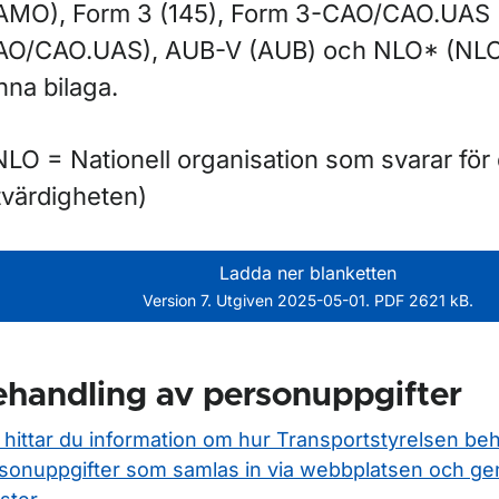
AMO), Form 3 (145), Form 3-CAO/CAO.UAS
AO/CAO.UAS), AUB-V (AUB) och NLO* (NLO
nna bilaga.
LO = Nationell organisation som svarar för 
tvärdigheten)
Ladda ner blanketten
Version 7. Utgiven 2025-05-01. PDF 2621 kB.
handling av personuppgifter
 hittar du information om hur Transportstyrelsen be
sonuppgifter som samlas in via webbplatsen och ge