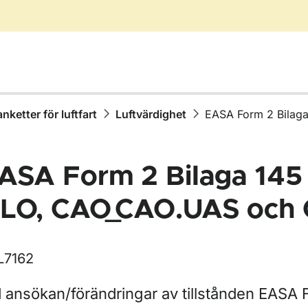
anketter för luftfart
Luftvärdighet
EASA Form 2 Bila
ASA Form 2 Bilaga 145
LO, CAO_CAO.UAS och
L7162
r Blanketter för luftfart
d ansökan/förändringar av tillstånden EASA 