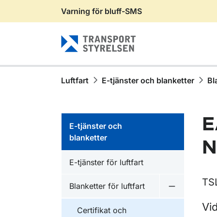
Varning för bluff-SMS
Gå till sidans innehåll
Luftfart
E-tjänster och blanketter
Bl
E
E-tjänster och
blanketter
N
E-tjänster för luftfart
TS
Blanketter för luftfart
Undermeny fö
Vi
Certifikat och