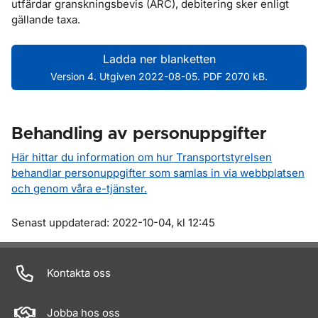
utfärdar granskningsbevis (ARC), debitering sker enligt
gällande taxa.
Ladda ner blanketten
Version 4. Utgiven 2022-08-05. PDF 2070 kB.
Behandling av personuppgifter
Här hittar du information om hur Transportstyrelsen
behandlar personuppgifter som samlas in via webbplatsen
och genom våra e-tjänster.
Om sidan
Senast uppdaterad: 2022-10-04, kl 12:45
Kontakta oss
Jobba hos oss