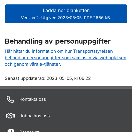
Ladda ner blanketten
Version 2. Utgiven 2023-05-05. PDF 2666 kB.
Behandling av personuppgifter
Här hittar du information om hur Transportstyrelsen
behandlar personuppgifter som samlas in via webbplatsen
och genom våra e-tjänster.
Om sidan
Senast uppdaterad: 2023-05-05, kl 06:22
Kontakta oss
Jobba hos oss