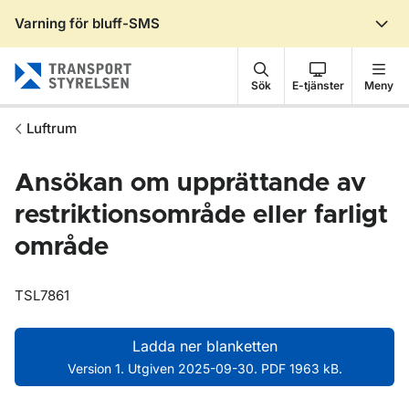
Varning för bluff-SMS
Gå till sidans innehåll
Sök
E-tjänster
Meny
Luftrum
Ansökan om upprättande av
restriktionsområde eller farligt
område
TSL7861
Ladda ner blanketten
Version 1. Utgiven 2025-09-30. PDF 1963 kB.