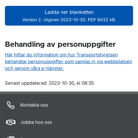
Ladda ner blanketten
Version 2. Utgiven 2023-10-30. PDF 6032 kB.
Behandling av personuppgifter
Här hittar du information om hur Transportstyrelsen
behandlar personuppgifter som samlas in via webbplatsen
och genom våra e-tjänster.
Om sidan
Senast uppdaterad: 2023-10-30, kl 08:35
Kontakta oss
Jobba hos oss