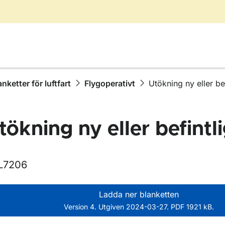
anketter för luftfart
Flygoperativt
Utökning ny eller bef
tökning ny eller befintl
L7206
Ladda ner blanketten
r Blanketter för luftfart
Version 4. Utgiven 2024-03-27. PDF 1921 kB.