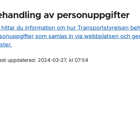
handling av personuppgifter
 hittar du information om hur Transportstyrelsen be
sonuppgifter som samlas in via webbplatsen och ge
ster.
m sidan
ast uppdaterad: 2024-03-27, kl 07:54
ör Flygoperativt