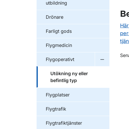
utbildning
Be
Drönare
Här
Farligt gods
per
tjän
Flygmedicin
O
Sen
Flygoperativt
Undermeny f
Utökning ny eller
befintlig typ
Flygplatser
Flygtrafik
Flygtrafiktjänster