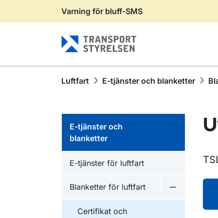
Varning för bluff-SMS
Gå till sidans innehåll
Luftfart
E-tjänster och blanketter
Bl
U
E-tjänster och
blanketter
TS
E-tjänster för luftfart
Blanketter för luftfart
Undermeny fö
Certifikat och