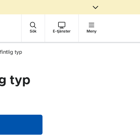
Sök
E-tjänster
Meny
intlig typ
ig typ