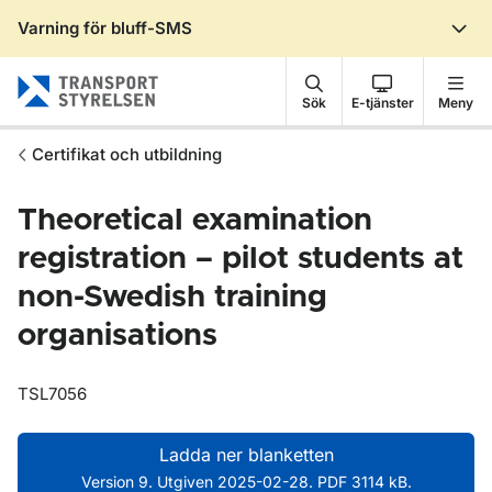
Varning för bluff-SMS
Gå till sidans innehåll
Sök
E-tjänster
Meny
Certifikat och utbildning
Theoretical examination
registration – pilot students at
non-Swedish training
organisations
TSL7056
Ladda ner blanketten
Version 9. Utgiven 2025-02-28. PDF 3114 kB.