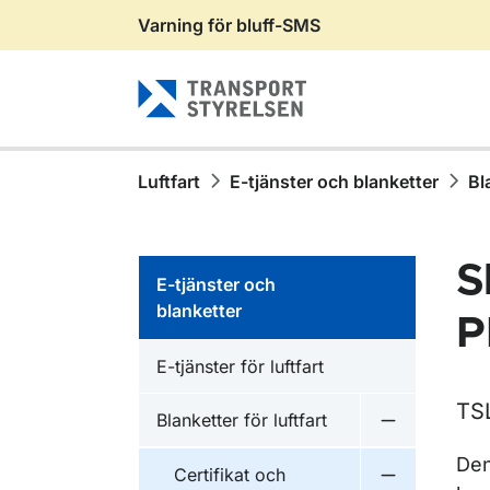
Varning för bluff-SMS
Gå till sidans innehåll
Luftfart
E-tjänster och blanketter
Bl
S
E-tjänster och
blanketter
P
E-tjänster för luftfart
TS
Blanketter för luftfart
Undermeny fö
Den
Certifikat och
Undermeny fö