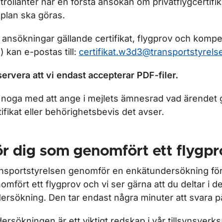
trollanter när en första ansökan om privatflygcertifik
gplan ska göras.
a ansökningar gällande certifikat, flygprov och komp
) kan e-postas till:
certifikat.w3d3@transportstyrels
ervera att vi endast accepterar PDF-filer.
 noga med att ange i mejlets ämnesrad vad ärendet gä
tifikat eller behörighetsbevis det avser.
r dig som genomfört ett flygpr
nsportstyrelsen genomför en enkätundersökning fö
omfört ett flygprov och vi ser gärna att du deltar i 
ersökning. Den tar endast några minuter att svara p
ersökningen är ett viktigt redskap i vår tillsynsverks