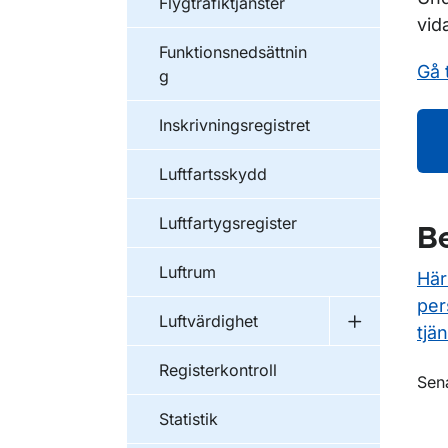
Flygtrafiktjänster
vid
Funktionsnedsättnin
Gå 
g
Inskrivningsregistret
Luftfartsskydd
Luftfartygsregister
Be
Luftrum
Här
per
Luftvärdighet
Undermeny f
tjän
Registerkontroll
O
Sen
Statistik