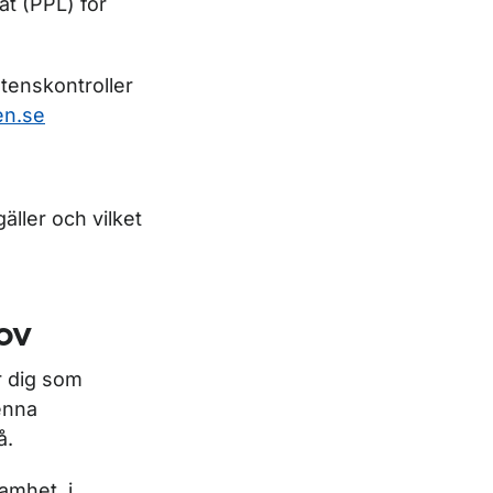
at (PPL) för
etenskontroller
en.se
ller och vilket
ov
r dig som
denna
å.
amhet, i