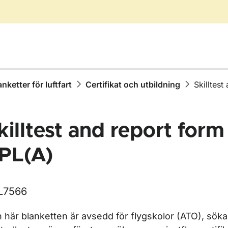
anketter för luftfart
Certifikat och utbildning
Skilltes
killtest and report form
PL(A)
L7566
r Blanketter för luftfart
 här blanketten är avsedd för flygskolor (ATO), sök
r Certifikat och utbildning