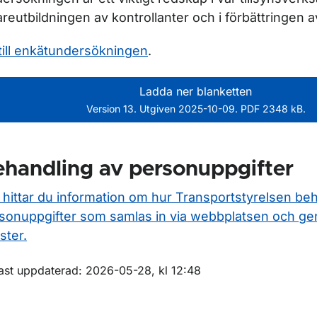
areutbildningen av kontrollanter och i förbättringen 
till enkätundersökningen
.
Ladda ner blanketten
Version 13. Utgiven 2025-10-09. PDF 2348 kB.
handling av personuppgifter
 hittar du information om hur Transportstyrelsen be
sonuppgifter som samlas in via webbplatsen och ge
ör Luftvärdighet
ster.
m sidan
ast uppdaterad: 2026-05-28, kl 12:48