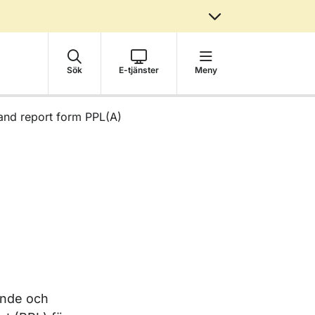
Sök
E-tjänster
Meny
t and report form PPL(A)
ande och