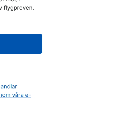
av flygproven.
handlar
nom våra e-