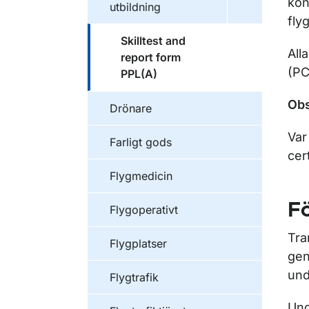
kon
utbildning
fly
Skilltest and
All
report form
(PC
PPL(A)
Obs
Drönare
Var
Farligt gods
cer
Flygmedicin
Fö
Flygoperativt
Tra
Flygplatser
gen
und
Flygtrafik
Und