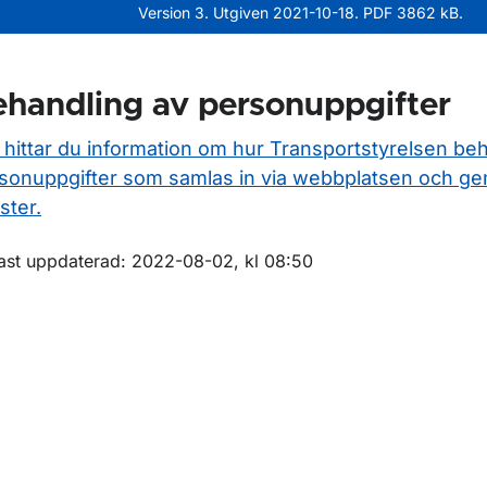
Version 3. Utgiven 2021-10-18. PDF 3862 kB.
handling av personuppgifter
 hittar du information om hur Transportstyrelsen be
sonuppgifter som samlas in via webbplatsen och ge
ster.
m sidan
ast uppdaterad: 2022-08-02, kl 08:50