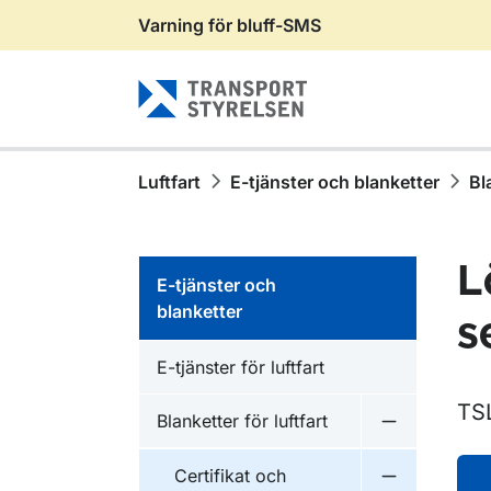
Varning för bluff-SMS
Gå till sidans innehåll
Luftfart
E-tjänster och blanketter
Bl
L
E-tjänster och
blanketter
s
E-tjänster för luftfart
TS
Blanketter för luftfart
Undermeny fö
Certifikat och
Undermeny fö