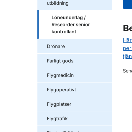
utbildning
Löneunderlag /
Reseorder senior
Be
kontrollant
Här
Drönare
per
tjän
Farligt gods
O
Sen
Flygmedicin
Flygoperativt
Flygplatser
Flygtrafik