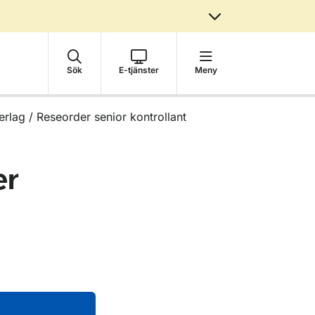
Sök
E-tjänster
Meny
rlag / Reseorder senior kontrollant
er