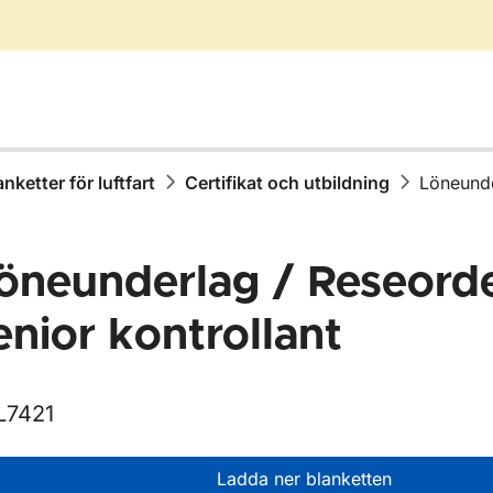
anketter för luftfart
Certifikat och utbildning
Löneunde
öneunderlag / Reseord
enior kontrollant
L7421
r Blanketter för luftfart
Ladda ner blanketten
r Certifikat och utbildning