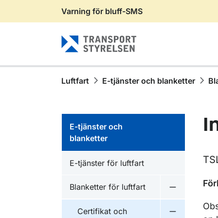
Varning för bluff-SMS
Gå till sidans innehåll
Luftfart
E-tjänster och blanketter
Bl
I
E-tjänster och
blanketter
TS
E-tjänster för luftfart
För
Blanketter för luftfart
Undermeny fö
Obs
Certifikat och
Undermeny fö