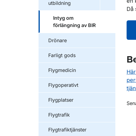
en 
utbildning
Då 
Intyg om
förlängning av BIR
Drönare
Farligt gods
Be
Flygmedicin
Här
per
Flygoperativt
tjän
Flygplatser
O
Sen
Flygtrafik
Flygtrafiktjänster