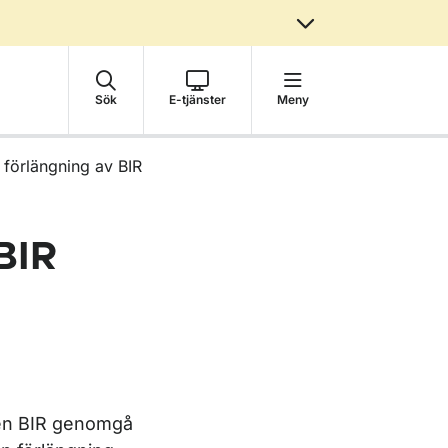
Sök
E-tjänster
Meny
 förlängning av BIR
BIR
 en BIR genomgå