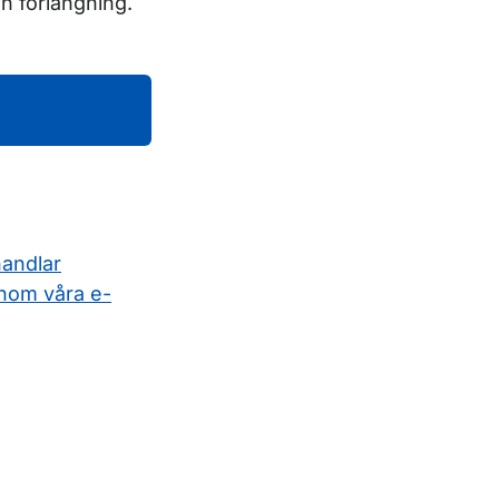
n förlängning.
handlar
nom våra e-