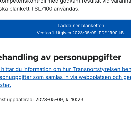
kompetenskontroll med godkänt resultat vid varanna
ska blankett TSL7100 användas.
Ladda ner blanketten
Version 1. Utgiven 2023-05-09. PDF 1900 kB.
handling av personuppgifter
 hittar du information om hur Transportstyrelsen be
sonuppgifter som samlas in via webbplatsen och ge
ster.
m sidan
ast uppdaterad: 2023-05-09, kl 10:23