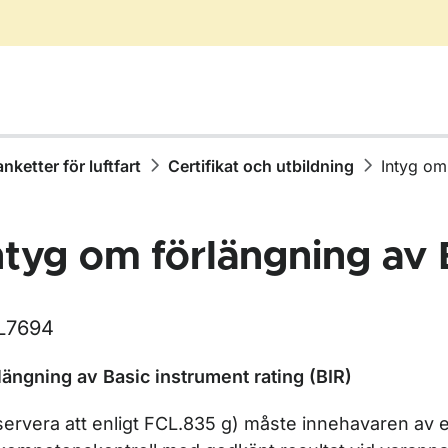
anketter för luftfart
Certifikat och utbildning
Intyg om
ntyg om förlängning av 
L7694
längning av Basic instrument rating (BIR)
r Blanketter för luftfart
ervera att enligt FCL.835 g) måste innehavaren av
r Certifikat och utbildning