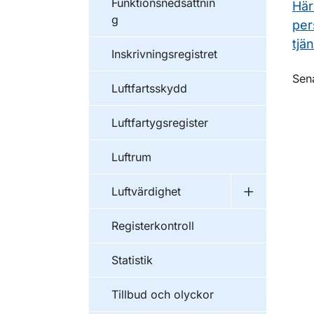
Funktionsnedsättnin
Här
g
per
tjän
Inskrivningsregistret
O
Sen
Luftfartsskydd
Luftfartygsregister
Luftrum
Luftvärdighet
Undermeny f
Registerkontroll
Statistik
Tillbud och olyckor