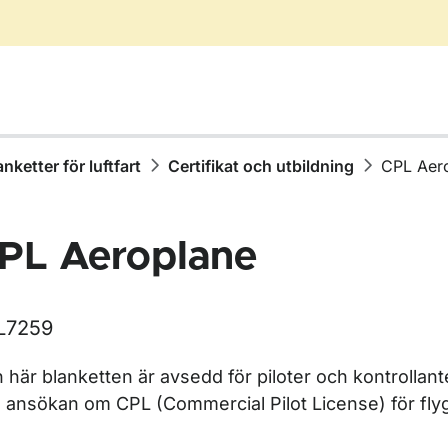
anketter för luftfart
Certifikat och utbildning
CPL Aer
PL Aeroplane
L7259
 här blanketten är avsedd för piloter och kontrollant
r Blanketter för luftfart
 ansökan om CPL (Commercial Pilot License) för fly
r Certifikat och utbildning