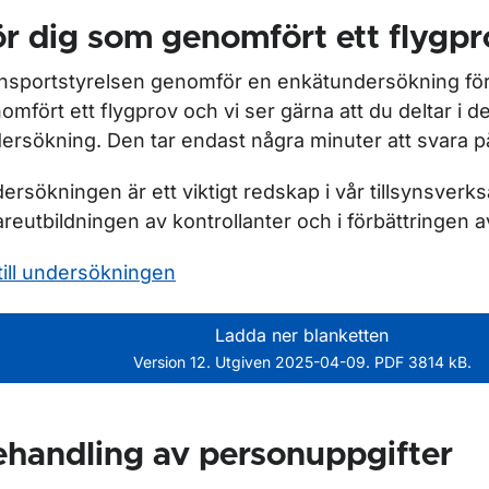
r dig som genomfört ett flygpr
nsportstyrelsen genomför en enkätundersökning fö
omfört ett flygprov och vi ser gärna att du deltar i 
ersökning. Den tar endast några minuter att svara p
ersökningen är ett viktigt redskap i vår tillsynsverks
areutbildningen av kontrollanter och i förbättringen 
till undersökningen
Ladda ner blanketten
Version 12. Utgiven 2025-04-09. PDF 3814 kB.
handling av personuppgifter