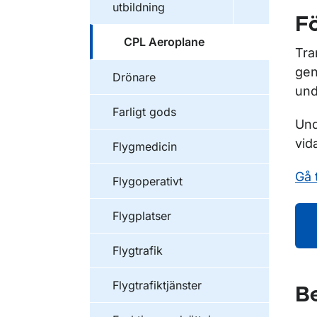
utbildning
Fö
CPL Aeroplane
Tra
gen
Drönare
und
Farligt gods
Und
vid
Flygmedicin
Gå 
Flygoperativt
Flygplatser
Flygtrafik
Flygtrafiktjänster
Be