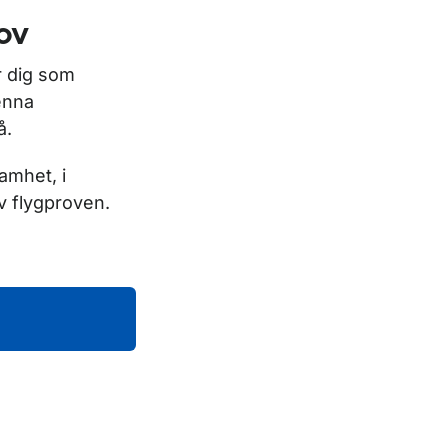
ov
r dig som
denna
å.
amhet, i
av flygproven.