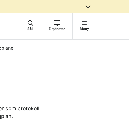
Sök
E-tjänster
Meny
oplane
er som protokoll
gplan.