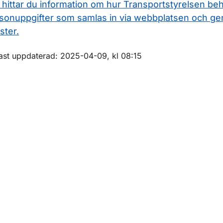
 hittar du information om hur Transportstyrelsen be
sonuppgifter som samlas in via webbplatsen och ge
ster.
m sidan
ast uppdaterad: 2025-04-09, kl 08:15
ör Luftvärdighet