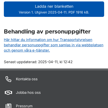
Ladda ner blanketten
Version 1. Utgiven 2025-04-11. PDF 1916 kB.
Behandling av personuppgifter
Här hittar du information om hur Transportstyrelsen
behandlar personuppgifter som samlas in via webbplatsen
och genom våra e-tjänster.
Om sidan
Senast uppdaterad: 2025-04-11, kl 12:42
Kontakta oss
Jobba hos oss
Pressrum