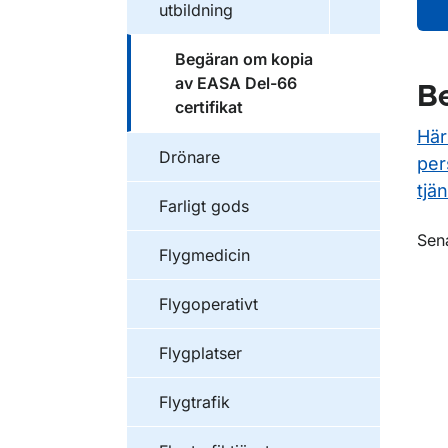
utbildning
Begäran om kopia
av EASA Del-66
Be
certifikat
Här
Drönare
per
tjän
Farligt gods
O
Sen
Flygmedicin
Flygoperativt
Flygplatser
Flygtrafik