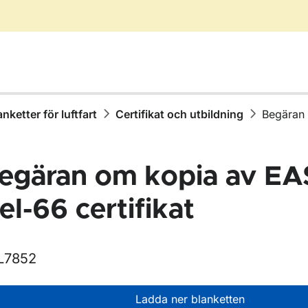
anketter för luftfart
Certifikat och utbildning
Begäran 
egäran om kopia av 
el-66 certifikat
L7852
r Blanketter för luftfart
Ladda ner blanketten
r Certifikat och utbildning