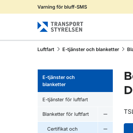
Varning för bluff-SMS
Gå till sidans innehåll
Luftfart
E-tjänster och blanketter
Bl
B
E-tjänster och
blanketter
D
E-tjänster för luftfart
TS
Blanketter för luftfart
Undermeny fö
Certifikat och
Undermeny fö