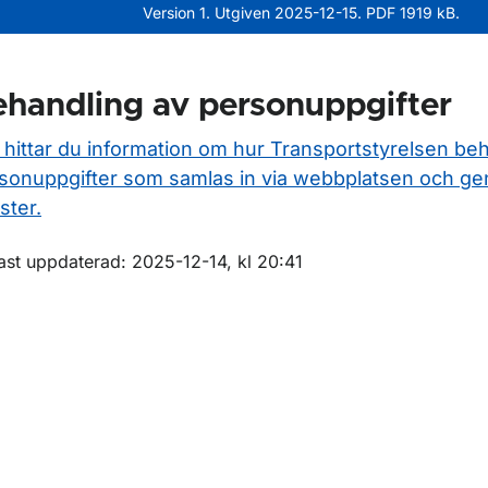
Version 1. Utgiven 2025-12-15. PDF 1919 kB.
handling av personuppgifter
 hittar du information om hur Transportstyrelsen be
sonuppgifter som samlas in via webbplatsen och ge
ster.
m sidan
ast uppdaterad: 2025-12-14, kl 20:41