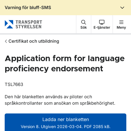
Varning för bluff-SMS
Gå till sidans innehåll
Sök
E-tjänster
Meny
Certifikat och utbildning
Application form for language
proficiency endorsement
TSL7663
Den här blanketten används av piloter och
språkkontrollanter som ansökan om språkbehörighet.
Ladda ner blanketten
Version 8. Utgiven 2026-03-04. PDF 2085 kB.