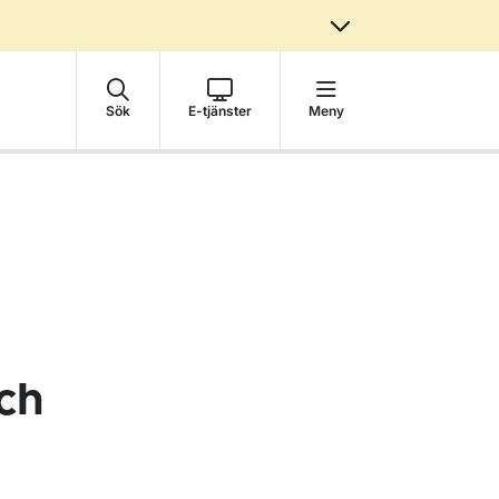
Sök
E-tjänster
Meny
ch