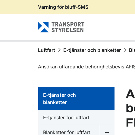
Varning för bluff-SMS
Gå till sidans innehåll
Luftfart
E-tjänster och blanketter
Bl
Ansökan utfärdande behörighetsbevis AFI
A
E-tjänster och
blanketter
b
E-tjänster för luftfart
F
Blanketter för luftfart