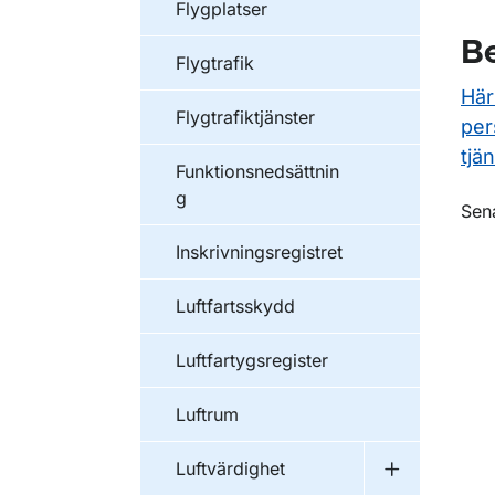
Flygplatser
Be
Flygtrafik
Här
Flygtrafiktjänster
per
tjän
Funktionsnedsättnin
g
O
Sen
Inskrivningsregistret
Luftfartsskydd
Luftfartygsregister
Luftrum
Luftvärdighet
Undermeny f