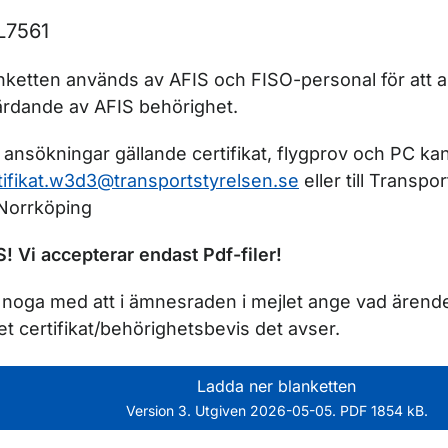
r Blanketter för luftfart
L7561
r Certifikat och utbildning
nketten används av AFIS och FISO-personal för att
ärdande av AFIS behörighet.
a ansökningar gällande certifikat, flygprov och PC kan 
tifikat.w3d3@transportstyrelsen.se
eller till Transpo
Norrköping
! Vi accepterar endast Pdf-filer!
 noga med att i ämnesraden i mejlet ange vad ärende
ket certifikat/behörighetsbevis det avser.
Ladda ner blanketten
Version 3. Utgiven 2026-05-05. PDF 1854 kB.