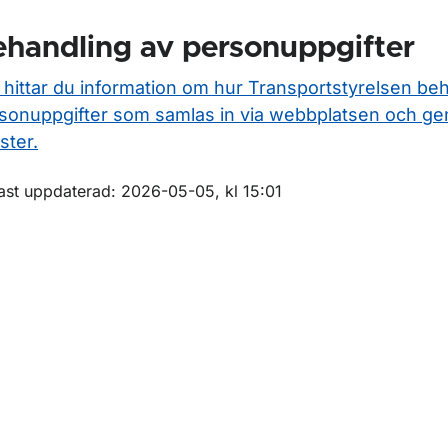
handling av personuppgifter
 hittar du information om hur Transportstyrelsen be
sonuppgifter som samlas in via webbplatsen och ge
ster.
m sidan
ast uppdaterad: 2026-05-05, kl 15:01
ör Luftvärdighet