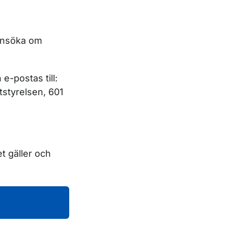
 ansöka om
e-postas till:
rtstyrelsen, 601
t gäller och