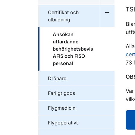
Undermeny fö
TS
Certifikat och
Undermeny fö
utbildning
Bla
utf
Ansökan
utfärdande
All
behörighetsbevis
cer
AFIS och FISO-
73 
personal
OBS
Drönare
Var
Farligt gods
vil
Flygmedicin
Flygoperativt