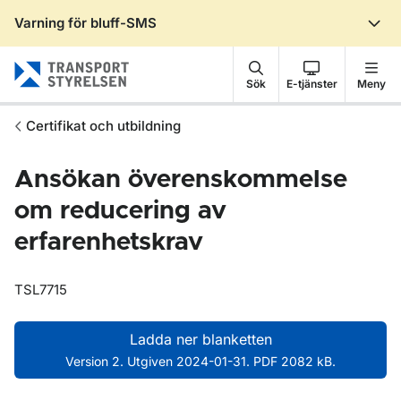
Varning för bluff-SMS
Gå till sidans innehåll
Sök
E-tjänster
Meny
Certifikat och utbildning
Ansökan överenskommelse
om reducering av
erfarenhetskrav
TSL7715
Ladda ner blanketten
Version 2. Utgiven 2024-01-31. PDF 2082 kB.