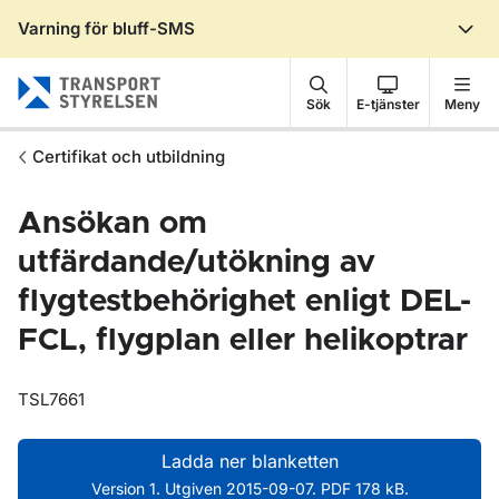
Varning för bluff-SMS
Gå till sidans innehåll
Sök
E-tjänster
Meny
Certifikat och utbildning
Ansökan om
utfärdande/utökning av
flygtestbehörighet enligt DEL-
FCL, flygplan eller helikoptrar
TSL7661
Ladda ner blanketten
Version 1. Utgiven 2015-09-07. PDF 178 kB.