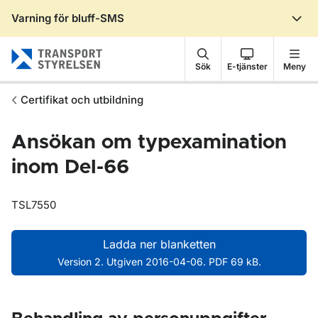
Varning för bluff-SMS
Gå till sidans innehåll
Sök
E-tjänster
Meny
Certifikat och utbildning
Ansökan om typexamination
inom Del-66
TSL7550
Ladda ner blanketten
Version 2. Utgiven 2016-04-06. PDF 69 kB.