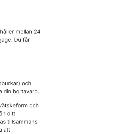
håller mellan 24
gage. Du får
tsburkar) och
 din bortavaro.
 vätskeform och
n ditt
as tillsammans
 att