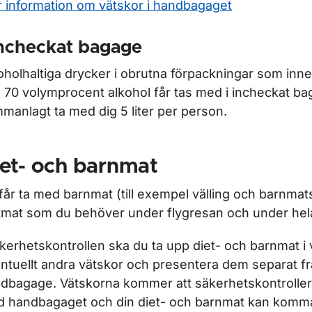
 information om vätskor i handbagaget
incheckat bagage
oholhaltiga drycker i obrutna förpackningar som inne
 70 volymprocent alkohol får tas med i incheckat ba
manlagt ta med dig 5 liter per person.
et- och barnmat
får ta med barnmat (till exempel välling och barnma
tmat som du behöver under flygresan och under hela
äkerhetskontrollen ska du ta upp diet- och barnmat i
ntuellt andra vätskor och presentera dem separat frå
dbagage. Vätskorna kommer att säkerhetskontroller
 handbagaget och din diet- och barnmat kan komma