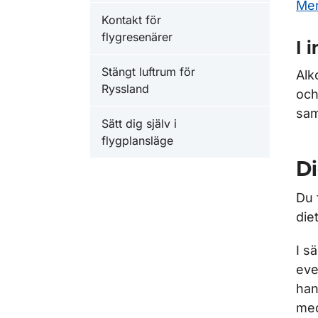
Mer
Kontakt för
flygresenärer
I 
Stängt luftrum för
Alk
Ryssland
och
sam
Sätt dig själv i
flygplansläge
Di
Du 
die
I s
eve
han
med