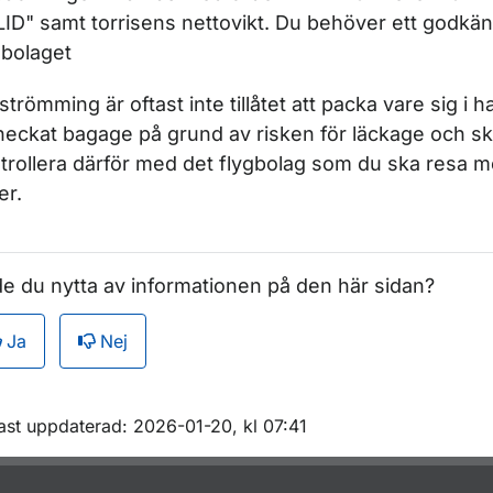
ID" samt torrisens nettovikt. Du behöver ett godkä
gbolaget
strömming är oftast inte tillåtet att packa vare sig i 
heckat bagage på grund av risken för läckage och sk
trollera därför med det flygbolag som du ska resa 
er.
e du nytta av informationen på den här sidan?
Ja
Nej
m sidan
ast uppdaterad: 2026-01-20, kl 07:41