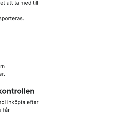
t att ta med till
sporteras.
om
er.
kontrollen
ol inköpta efter
 får