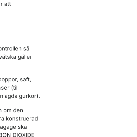
r att
ntrollen så
ätska gäller
oppor, saft,
er (till
inlagda gurkor).
on om den
ra konstruerad
 bagage ska
RBON DIOXIDE