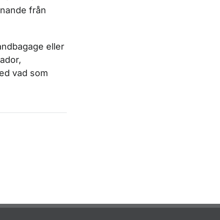
nnande från
handbagage eller
ador,
med vad som