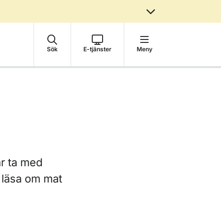
Sök
E-tjänster
Meny
år ta med
 läsa om mat