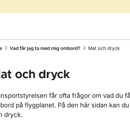
e
Vad får jag ta med mig ombord?
Mat och dryck
at och dryck
för Bagage
nsportstyrelsen får ofta frågor om vad du f
bord på flygplanet. På den här sidan kan du
h dryck.
ör Vad får jag ta med mig ombord?