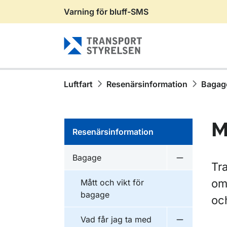
Varning för bluff-SMS
Gå till sidans innehåll
Luftfart
Resenärsinformation
Bagag
M
Resenärsinformation
Bagage
Undermeny 
Tra
om
Mått och vikt för
bagage
oc
Vad får jag ta med
Undermeny f