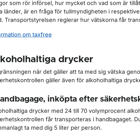
gor som rör införsel, hur mycket och vad som är tillåte
ka länder, är en fråga för tullmyndigheten i respektive
d. Transportstyrelsen reglerar hur vätskorna får tran
ormation om taxfree
koholhaltiga drycker
ör Säkerhetskontroll
ränsningen när det gäller att ta med sig vätska gen
ör Taxfree
erhetskontrollen gäller även för alkoholhaltiga dryck
ör Att resa med funktionsnedsättning
handbagage, inköpta efter säkerhets
oholhaltiga drycker med 24 till 70 volymprocent alkoh
erhetskontrollen får transporteras i handbagaget. Du
manlagt ta med dig 5 liter per person.