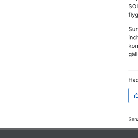
SOL
fly
Sur
inc
kon
gäll
Had
O
Sen