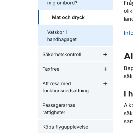
mig ombord?
Frå
oli
Mat och dryck
lan
Vätskor i
Inf
handbagaget
Säkerhetskontroll
Al
Undermeny f
Beg
Taxfree
Undermeny f
säk
Att resa med
Undermeny f
funktionsnedsättning
I 
Passagerarnas
Alk
rättigheter
säk
sam
Köpa flygupplevelse