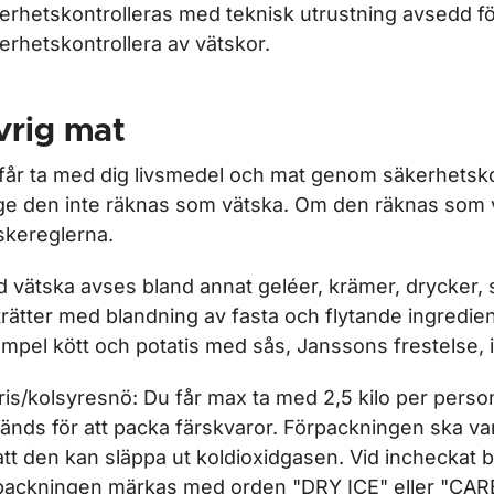
erhetskontrolleras med teknisk utrustning avsedd fö
erhetskontrollera av vätskor.
vrig mat
får ta med dig livsmedel och mat genom säkerhetsko
ge den inte räknas som vätska. Om den räknas som v
skereglerna.
 vätska avses bland annat geléer, krämer, drycker, s
rätter med blandning av fasta och flytande ingrediens
mpel kött och potatis med sås, Janssons frestelse, 
ris/kolsyresnö: Du får max ta med 2,5 kilo per pers
änds för att packa färskvaror. Förpackningen ska va
att den kan släppa ut koldioxidgasen. Vid incheckat
packningen märkas med orden "DRY ICE" eller "CA