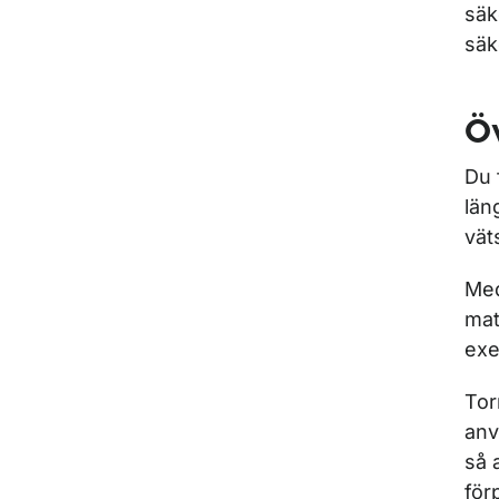
säk
säk
Ö
Du 
län
vät
Med
mat
exe
Tor
anv
så 
för