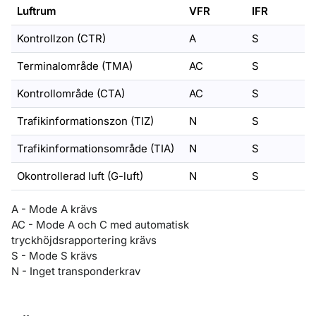
Luftrum
VFR
IFR
Kontrollzon (CTR)
A
S
Terminalområde (TMA)
AC
S
Kontrollområde (CTA)
AC
S
Trafikinformationszon (TIZ)
N
S
Trafikinformationsområde (TIA)
N
S
Okontrollerad luft (G-luft)
N
S
A - Mode A krävs
AC - Mode A och C med automatisk
tryckhöjdsrapportering krävs
S - Mode S krävs
N - Inget transponderkrav