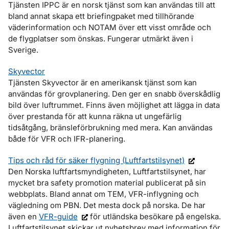
Tjänsten IPPC är en norsk tjänst som kan användas till att
bland annat skapa ett briefingpaket med tillhörande
väderinformation och NOTAM över ett visst område och
de flygplatser som önskas. Fungerar utmärkt även i
Sverige.
Skyvector
Tjänsten Skyvector är en amerikansk tjänst som kan
användas för grovplanering. Den ger en snabb överskådlig
bild över luftrummet. Finns även möjlighet att lägga in data
över prestanda för att kunna räkna ut ungefärlig
tidsåtgång, bränsleförbrukning med mera. Kan användas
både för VFR och IFR-planering.
Tips och råd för säker flygning (Luftfartstilsynet)
Den Norska luftfartsmyndigheten, Luftfartstilsynet, har
mycket bra safety promotion material publicerat på sin
webbplats. Bland annat om TEM, VFR-inflygning och
vägledning om PBN. Det mesta dock på norska. De har
även en
VFR-guide
för utländska besökare på engelska.
Luftfartstilsynet skickar ut nyhetsbrev med information för