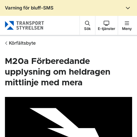
Varning för bluff-SMS
Gå till sidans innehåll
Sök
E-tjänster
Meny
Körfältsbyte
M20a
Förberedande
upplysning om heldragen
mittlinje med mera