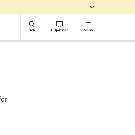
Sök
E-tjänster
Meny
för