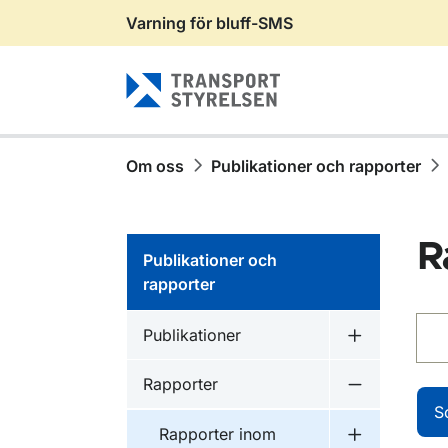
Varning för bluff-SMS
Gå till sidans innehåll
Om oss
Publikationer och rapporter
R
Publikationer och
rapporter
Sök
Publikationer inom
Publikationer
Undermeny f
Publikationer inom
Rapporter
Undermeny f
S
Publikationer inom
Rapporter inom
Undermeny f