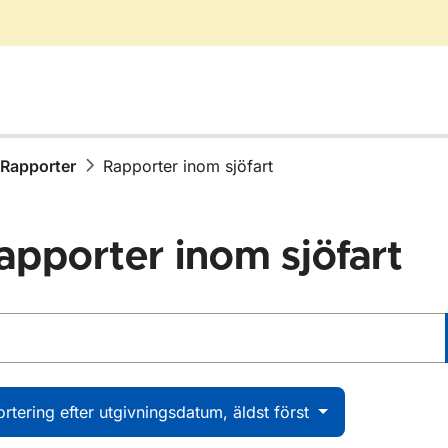
Rapporter
Rapporter inom sjöfart
apporter inom sjöfart
 rapporter
ör Publikationer
ör Rapporter
ortering efter utgivningsdatum, äldst först
ör Rapporter inom vägtrafik