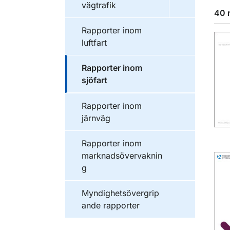
vägtrafik
40 
Publikationer inom
Rapporter inom
luftfart
Publikationer inom
Rapporter inom
sjöfart
Publikationer inom
Rapporter inom
järnväg
Publikationer inom
Rapporter inom
marknadsövervaknin
g
Publikationer inom
Myndighetsövergrip
ande rapporter