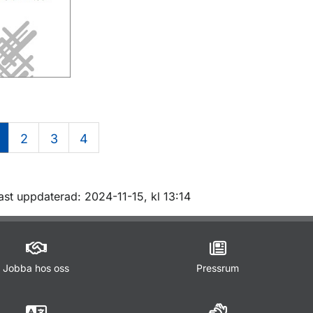
2
3
4
m sidan
ast uppdaterad: 2024-11-15, kl 13:14
Jobba hos oss
Pressrum