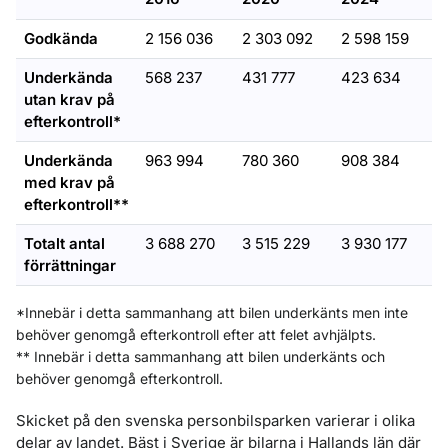
Godkända
2 156 036
2 303 092
2 598 159
Underkända
568 237
431 777
423 634
utan krav på
efterkontroll*
Underkända
963 994
780 360
908 384
med krav på
efterkontroll**
Totalt antal
3 688 270
3 515 229
3 930 177
förrättningar
*Innebär i detta sammanhang att bilen underkänts men inte
behöver genomgå efterkontroll efter att felet avhjälpts.
** Innebär i detta sammanhang att bilen underkänts och
behöver genomgå efterkontroll.
Skicket på den svenska personbilsparken varierar i olika
delar av landet. Bäst i Sverige är bilarna i Hallands län där