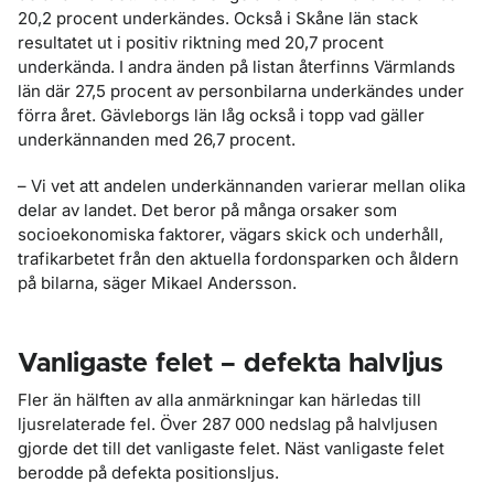
20,2 procent underkändes. Också i Skåne län stack
resultatet ut i positiv riktning med 20,7 procent
underkända. I andra änden på listan återfinns Värmlands
län där 27,5 procent av personbilarna underkändes under
förra året. Gävleborgs län låg också i topp vad gäller
underkännanden med 26,7 procent.
– Vi vet att andelen underkännanden varierar mellan olika
delar av landet. Det beror på många orsaker som
socioekonomiska faktorer, vägars skick och underhåll,
trafikarbetet från den aktuella fordonsparken och åldern
på bilarna, säger Mikael Andersson.
Vanligaste felet – defekta halvljus
Fler än hälften av alla anmärkningar kan härledas till
ljusrelaterade fel. Över 287 000 nedslag på halvljusen
gjorde det till det vanligaste felet. Näst vanligaste felet
berodde på defekta positionsljus.