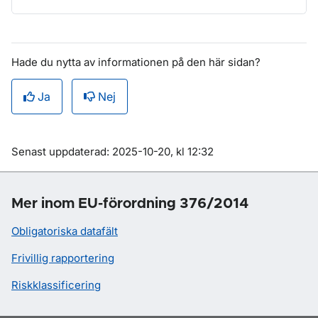
Hade du nytta av informationen på den här sidan?
Ja
Nej
Om sidan
Senast uppdaterad: 2025-10-20, kl 12:32
Mer inom EU-förordning 376/2014
Obligatoriska datafält
Frivillig rapportering
Riskklassificering