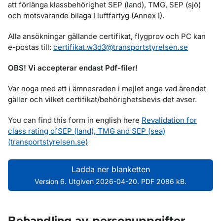
att förlänga klassbehörighet SEP (land), TMG, SEP (sjö)
och motsvarande bilaga I luftfartyg (Annex I).
Alla ansökningar gällande certifikat, flygprov och PC kan
e-postas till:
certifikat.w3d3@transportstyrelsen.se
OBS! Vi accepterar endast Pdf-filer!
Var noga med att i ämnesraden i mejlet ange vad ärendet
gäller och vilket certifikat/behörighetsbevis det avser.
You can find this form in english here
Revalidation for
class rating ofSEP (land), TMG and SEP (sea)
(transportstyrelsen.se)
Ladda ner blanketten
Version 6. Utgiven 2026-04-20. PDF 2086 kB.