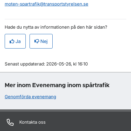
moten-spartrafik@transportstyrelsen.se
Hade du nytta av informationen på den här sidan?
Ja
Nej
Om sidan
Senast uppdaterad: 2026-05-26, kl 16:10
Mer inom Evenemang inom spårtrafik
Genomförda evenemang
Kontakta oss