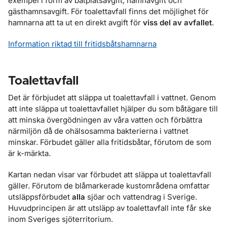
exempel i form av båtplatsavgift, hamnavgift och
gästhamnsavgift. För toalettavfall finns det möjlighet för
hamnarna att ta ut en direkt avgift för
viss del av avfallet
.
Information riktad till fritidsbåtshamnarna
Toalettavfall
Det är förbjudet att släppa ut toalettavfall i vattnet. Genom
att inte släppa ut toalettavfallet hjälper du som båtägare till
att minska övergödningen av våra vatten och förbättra
närmiljön då de ohälsosamma bakterierna i vattnet
minskar. Förbudet gäller alla fritidsbåtar, förutom de som
är k-märkta.
Kartan nedan visar var förbudet att släppa ut toalettavfall
gäller. Förutom de blåmarkerade kustområdena omfattar
utsläppsförbudet
alla
sjöar och vattendrag i Sverige.
Huvudprincipen är att utsläpp av toalettavfall inte får ske
inom Sveriges sjöterritorium.