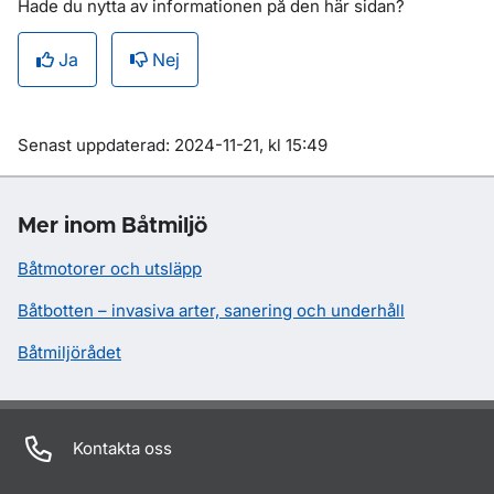
Hade du nytta av informationen på den här sidan?
Ja
Nej
Om sidan
Senast uppdaterad: 2024-11-21, kl 15:49
Mer inom Båtmiljö
Båtmotorer och utsläpp
Båtbotten – invasiva arter, sanering och underhåll
Båtmiljörådet
Kontakta oss