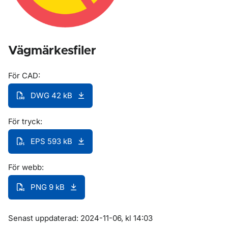
Vägmärkesfiler
För CAD:
DWG 42 kB
För tryck:
EPS 593 kB
För webb:
PNG 9 kB
Om sidan
Senast uppdaterad: 2024-11-06, kl 14:03