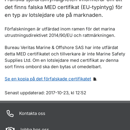
det finns falska MED certifikat (EU-typintyg) för
en typ av lotslejdare ute på marknaden.
Förfalskningen är utfärdad inom ramen för det marina
utrustningsdirektivet 2014/90/EU och rattmärkningen.
Bureau Veritas Marine & Offshore SAS har inte utfärdat
detta MED certifikatet och tillverkare är inte Marine Safety
Supplies Ltd. Om en lotslejdare med certifikat av denna
sort finns ombord ska den bytas ut omedelbart.
Se en kopia på det förfalskade certifikatet
.
Om sidan
Senast uppdaterad: 2017-10-23, kl 12:52
Kontakta oss
Jobba hos oss