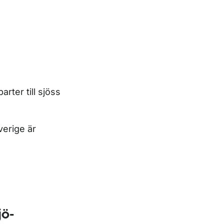
ter till sjöss
erige är
jö-