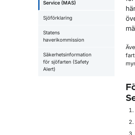
Service (MAS)
hän
öve
Sjöförklaring
män
Statens
haverikommission
Äve
Säkerhetsinformation
far
för sjöfarten (Safety
myn
Alert)
Fö
Se