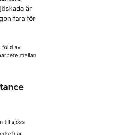
ljöskada är
gon fara för
följd av
marbete mellan
stance
till sjöss
erket) är