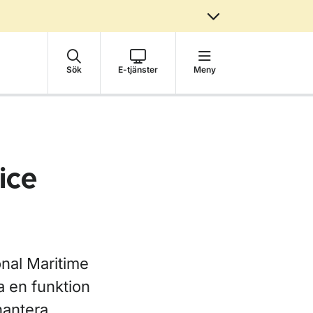
Sök
E-tjänster
Meny
ice
onal Maritime
a en funktion
hantera