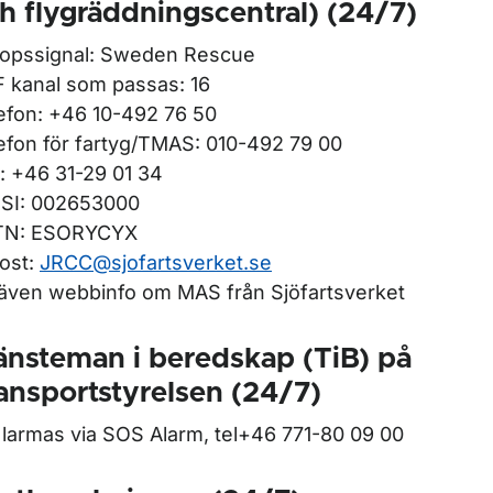
h flygräddningscentral) (24/7)
opssignal: Sweden Rescue
 kanal som passas: 16
efon: +46 10-492 76 50
efon för fartyg/TMAS: 010-492 79 00
: +46 31-29 01 34
SI: 002653000
TN: ESORYCYX
ost:
JRCC@sjofartsverket.se
även webbinfo om MAS från Sjöfartsverket
änsteman i beredskap (TiB) på
ansportstyrelsen (24/7)
 larmas via SOS Alarm, tel+46 771-80 09 00