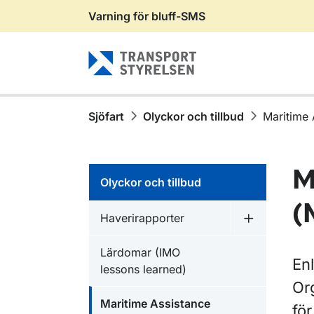
Varning för bluff-SMS
Gå till sidans innehåll
Sjöfart
Olyckor och tillbud
Maritime 
M
Olyckor och tillbud
(
Haverirapporter
Undermeny f
Lärdomar (IMO
Enl
lessons learned)
Org
Maritime Assistance
fö