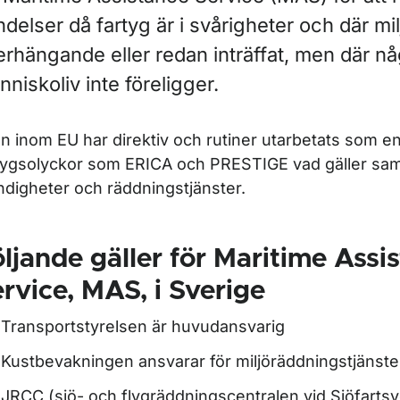
delser då fartyg är i svårigheter och där mi
rhängande eller redan inträffat, men där nå
niskoliv inte föreligger.
n inom EU har direktiv och rutiner utarbetats som en 
tygsolyckor som ERICA och PRESTIGE vad gäller sa
digheter och räddningstjänster.
ljande gäller för Maritime Assi
rvice, MAS, i Sverige
Transportstyrelsen är huvudansvarig
Kustbevakningen ansvarar för miljöräddningstjänsten 
JRCC (sjö- och flygräddningscentralen vid Sjöfartsv