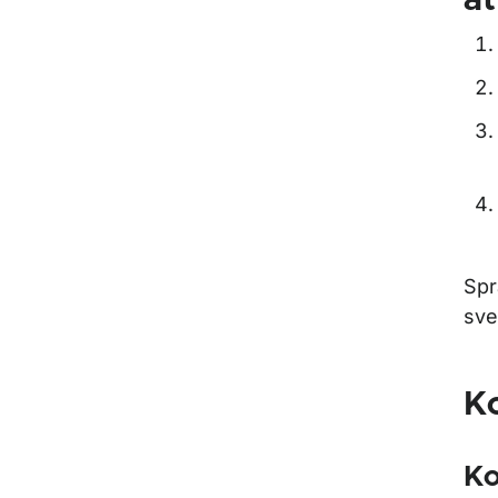
at
Spr
sve
K
Ko