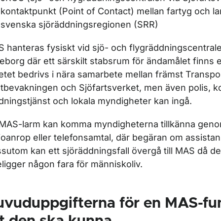
kontaktpunkt (Point of Contact) mellan fartyg och l
svenska sjöräddningsregionen (SRR)
 hanteras fysiskt vid sjö- och flygräddningscentral
eborg där ett särskilt stabsrum för ändamålet finns 
etet bedrivs i nära samarbete mellan främst Transpo
tbevakningen och Sjöfartsverket, men även polis, 
dningstjänst och lokala myndigheter kan ingå.
 MAS-larm kan komma myndigheterna tillkänna geno
ioanrop eller telefonsamtal, där begäran om assistan
sutom kan ett sjöräddningsfall övergå till MAS då det
eligger någon fara för människoliv.
vuduppgifterna för en MAS-fun