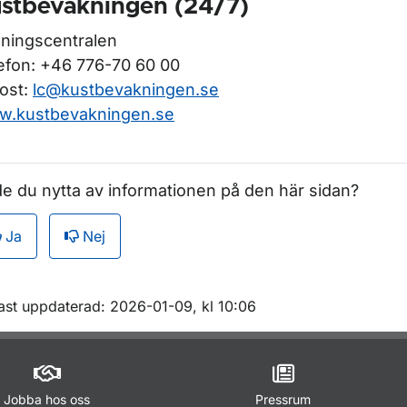
stbevakningen (24/7)
ningscentralen
efon: +46 776-70 60 00
ost:
lc@kustbevakningen.se
.kustbevakningen.se
e du nytta av informationen på den här sidan?
Ja
Nej
m sidan
ast uppdaterad: 2026-01-09, kl 10:06
Jobba hos oss
Pressrum