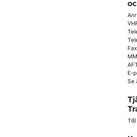
oc
Anr
VHF
Tel
Tel
Fax
MM
AF
E-p
Se 
Tj
Tr
TiB