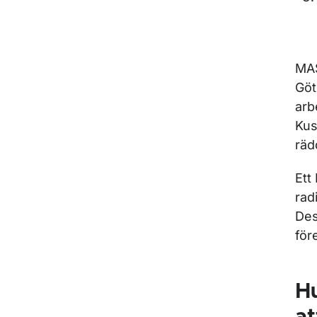
MAS
Göt
arb
Kus
räd
Ett
rad
Des
för
Hu