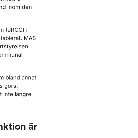
and inom den
en (JRCC) i
etablerat. MAS-
rtstyrelsen,
kommunal
m bland annat
s görs.
 inte längre
ktion är