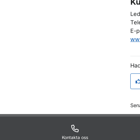
Ku
Led
Tel
E-p
www
Had
O
Sen
Kontakta oss