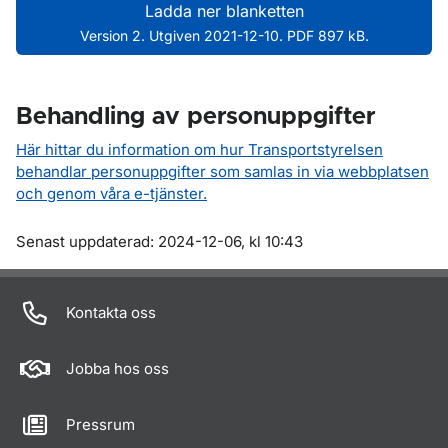
Ladda ner blanketten
Version 2. Utgiven 2021-12-10. PDF 897 kB.
Behandling av personuppgifter
Här hittar du information om hur Transportstyrelsen
behandlar personuppgifter som samlas in via webbplatsen
och genom våra e-tjänster.
Om sidan
Senast uppdaterad: 2024-12-06, kl 10:43
Kontakta oss
Jobba hos oss
Pressrum