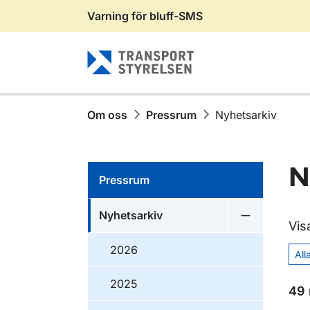
Varning för bluff-SMS
Gå till sidans innehåll
Om oss
Pressrum
Nyhetsarkiv
N
Pressrum
Nyhetsarkiv
Undermeny f
Vis
2026
All
2025
49 