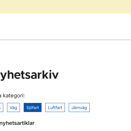
yhetsarkiv
ör Nyhetsarkiv
a kategori:
a
Väg
Sjöfart
Luftfart
Järnväg
nyhetsartiklar