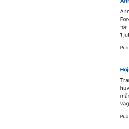
Ann
Ann
For
för
1 ju
Pub
Höj
Tra
huv
mån
väg
Pub