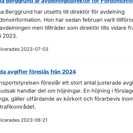
a Berggrund är avdelningsdirektör för Fordonsinf
a Berggrund har utsetts till direktör för avdelning
donsinformation. Hon har sedan februari varit tillför
 avdelningen men tillträder som direktör tills vidare
li 2023.
licerades 2023-07-03
da avgifter föreslås från 2024
nsportstyrelsen föreslår ett stort antal justerade avgi
udsak handlar det om höjningar. En höjning i försla
ga, gäller utfärdande av körkort och förarbevis ino
trafikområdet.
licerades 2023-06-21