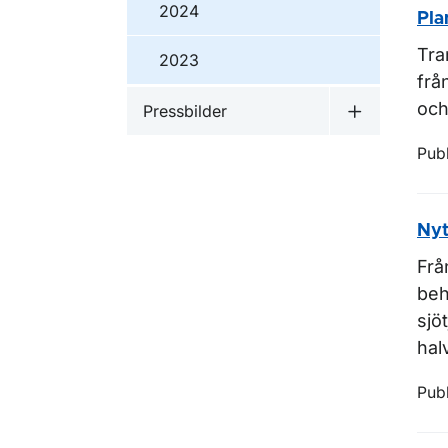
2024
Pla
Tra
2023
frå
och
Pressbilder
Undermeny f
Pub
Nyt
Frå
beh
sjö
hal
Pub