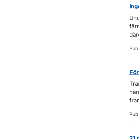
Ing
Und
fär
där
Pub
För
Tra
ham
fra
Pub
21 