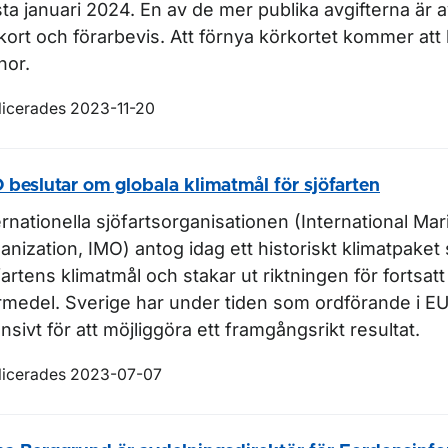
sta januari 2024. En av de mer publika avgifterna är a
kort och förarbevis. Att förnya körkortet kommer att
nor.
licerades 2023-11-20
 beslutar om globala klimatmål för sjöfarten
ernationella sjöfartsorganisationen (International Mar
anization, IMO) antog idag ett historiskt klimatpake
fartens klimatmål och stakar ut riktningen för fortsatt
rmedel. Sverige har under tiden som ordförande i EU
ensivt för att möjliggöra ett framgångsrikt resultat.
licerades 2023-07-07