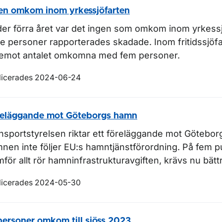
en omkom inom yrkessjöfarten
er förra året var det ingen som omkom inom yrkessj
re personer rapporterades skadade. Inom fritidssjöf
emot antalet omkomna med fem personer.
licerades 2024-06-24
eläggande mot Göteborgs hamn
nsportstyrelsen riktar ett föreläggande mot Götebor
nen inte följer EU:s hamntjänstförordning. På fem 
mför allt rör hamninfrastrukturavgiften, krävs nu bät
licerades 2024-05-30
personer omkom till sjöss 2023