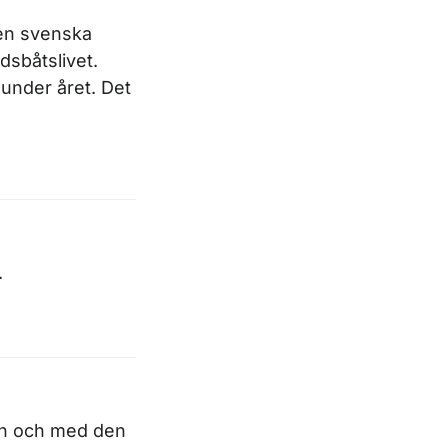
den svenska
idsbåtslivet.
under året. Det
.
rån och med den