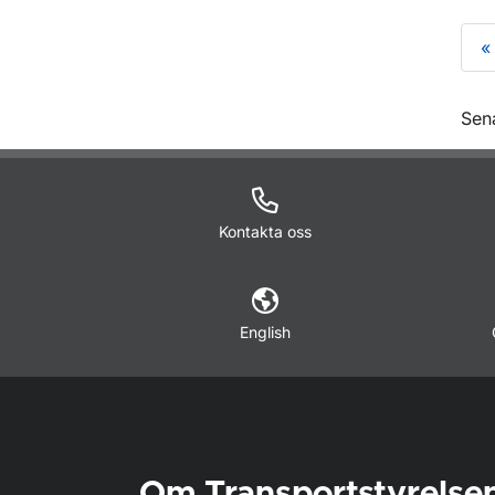
«
O
Sen
Kontakta oss
English
Om Transportstyrelse