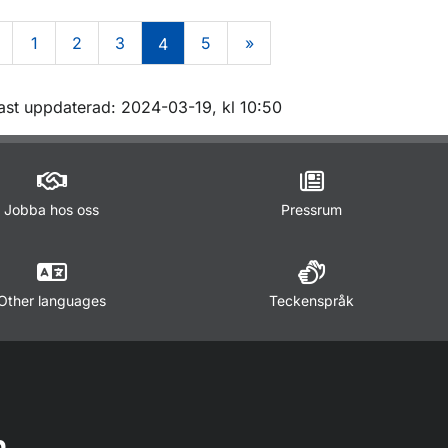
1
2
3
5
»
4
m sidan
ast uppdaterad: 2024-03-19, kl 10:50
Jobba hos oss
Pressrum
Other languages
Teckenspråk
n