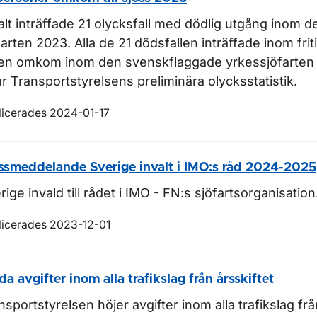
alt inträffade 21 olycksfall med dödlig utgång inom 
farten 2023. Alla de 21 dödsfallen inträffade inom frit
en omkom inom den svenskflaggade yrkessjöfarten 
ar Transportstyrelsens preliminära olycksstatistik.
licerades 2024-01-17
ssmeddelande Sverige invalt i IMO:s råd 2024-2025
rige invald till rådet i IMO - FN:s sjöfartsorganisation
licerades 2023-12-01
da avgifter inom alla trafikslag från årsskiftet
nsportstyrelsen höjer avgifter inom alla trafikslag f