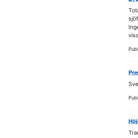
Tot
sjö
Ing
vis
Pub
Pre
Sve
Pub
Höj
Tra