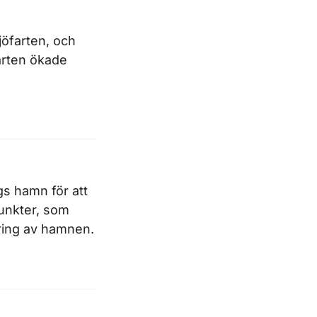
öfarten, och
arten ökade
gs hamn för att
punkter, som
tring av hamnen.