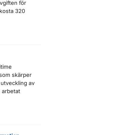
vgiften för
 kosta 320
itime
t som skärper
 utveckling av
 arbetat