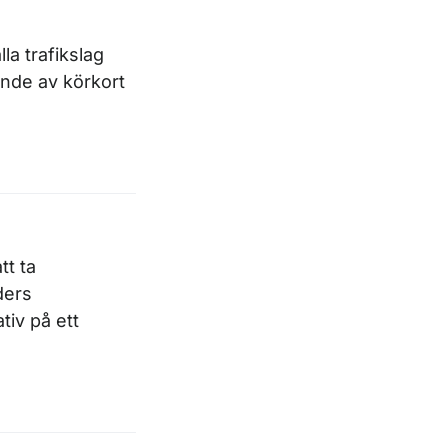
la trafikslag
ande av körkort
tt ta
ders
tiv på ett