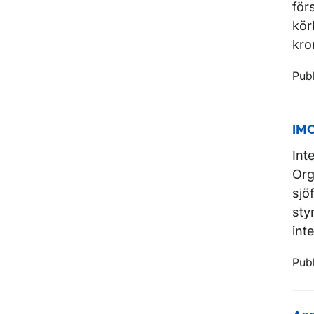
för
kör
kro
Pub
IMO
Int
Org
sjö
sty
int
Pub