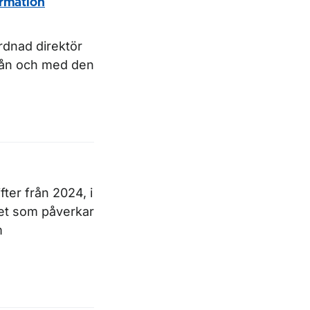
ormation
ordnad direktör
 från och med den
fter från 2024, i
get som påverkar
m