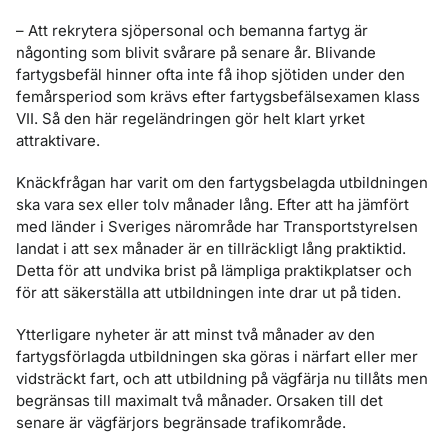
– Att rekrytera sjöpersonal och bemanna fartyg är
någonting som blivit svårare på senare år. Blivande
fartygsbefäl hinner ofta inte få ihop sjötiden under den
femårsperiod som krävs efter fartygsbefälsexamen klass
VII. Så den här regeländringen gör helt klart yrket
attraktivare.
Knäckfrågan har varit om den fartygsbelagda utbildningen
ska vara sex eller tolv månader lång. Efter att ha jämfört
med länder i Sveriges närområde har Transportstyrelsen
landat i att sex månader är en tillräckligt lång praktiktid.
Detta för att undvika brist på lämpliga praktikplatser och
för att säkerställa att utbildningen inte drar ut på tiden.
Ytterligare nyheter är att minst två månader av den
fartygsförlagda utbildningen ska göras i närfart eller mer
vidsträckt fart, och att utbildning på vägfärja nu tillåts men
begränsas till maximalt två månader. Orsaken till det
senare är vägfärjors begränsade trafikområde.