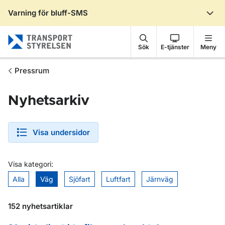
Varning för bluff-SMS
Gå till sidans innehåll
Sök
E-tjänster
Meny
Pressrum
Nyhetsarkiv
Visa undersidor
Visa kategori:
Alla
Väg
Sjöfart
Luftfart
Järnväg
152 nyhetsartiklar