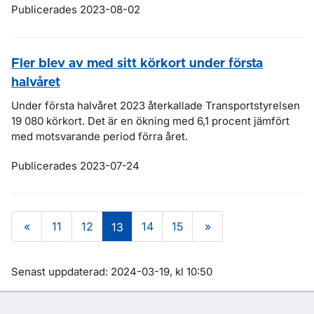
Publicerades 2023-08-02
Fler blev av med sitt körkort under första
halvåret
Under första halvåret 2023 återkallade Transportstyrelsen
19 080 körkort. Det är en ökning med 6,1 procent jämfört
med motsvarande period förra året.
Publicerades 2023-07-24
«
11
12
14
15
»
13
Om sidan
Senast uppdaterad: 2024-03-19, kl 10:50